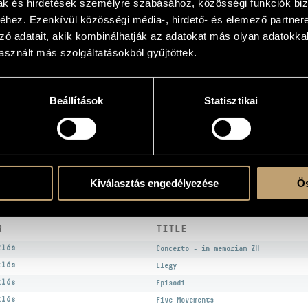
mak és hirdetések személyre szabásához, közösségi funkciók biz
s
hez. Ezenkívül közösségi média-, hirdető- és elemező partner
zó adatait, akik kombinálhatják az adatokat más olyan adatokka
sznált más szolgáltatásokból gyűjtöttek.
the CD
Beállítások
Statisztikai
c Kamarazenekar (Franz Liszt Chamber Orchestra)
/
Kocsár Miklós
/
Kovács Béla
/
P
Kiválasztás engedélyezése
Ös
KS
R
TITLE
klós
Concerto - in memoriam ZH
klós
Elegy
klós
Episodi
klós
Five Movements