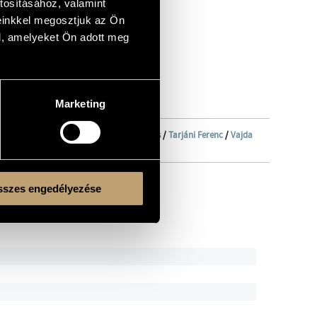
tosításához, valamint
einkkel megosztjuk az Ön
l, amelyeket Ön adott meg
Marketing
ertis Zsuzsa
/
Pongrácz Péter
/
Rolla János
/
Tarjáni Ferenc
/
Vajda
szes engedélyezése