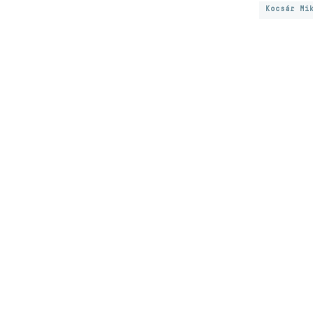
Kocsár Mi
Subscribe newslet