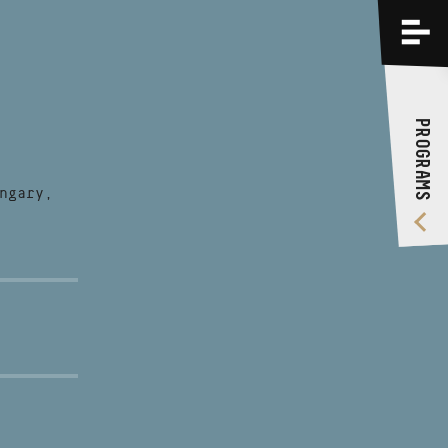
PROGRAMS
TRAININGS
PROGRAMS
ABOUT US
VIDEO GALLERY
ngary,