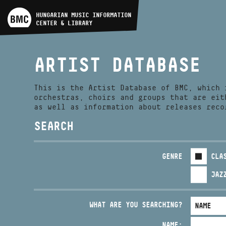
ARTIST DATABASE
HUNGARIAN MUSIC INFORMATION
CENTER & LIBRARY
COMPOSITION DATABASE
ARTIST DATABASE
MUSIC LIBRARY, ONLINE
CATALOG
This is the Artist Database of BMC, which 
orchestras, choirs and groups that are eit
as well as information about releases reco
SEARCH
GENRE
CLA
JAZ
WHAT ARE YOU SEARCHING?
NAME: