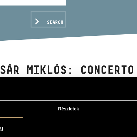
SEARCH
SÁR MIKLÓS: CONCERTO
 SEQUENZE; EPISODI; 
EMENTS
Részletek
C DATA
ál