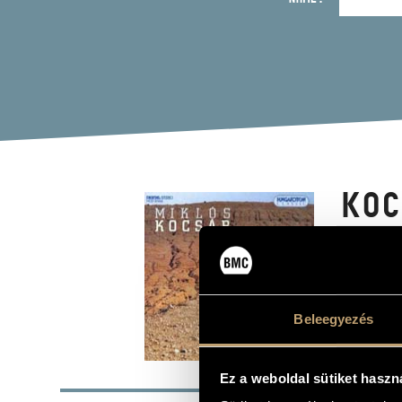
KOC
ZH;
MOV
Beleegyezés
Album
BASI
Ez a weboldal sütiket haszn