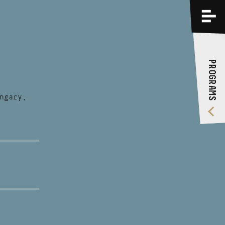
PROGRAMS
TRAININGS
PROGRAMS
ABOUT US
VIDEO GALLERY
ngary,