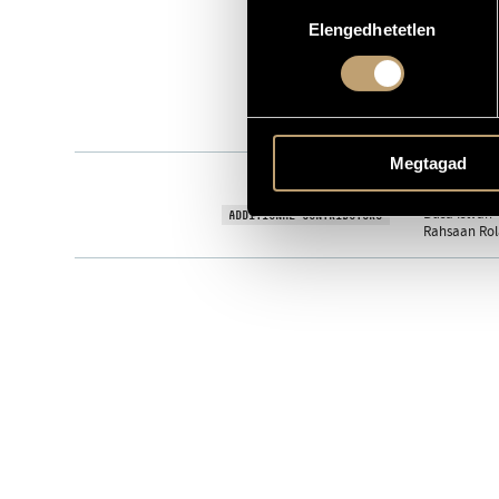
Hozzájárulás
KVB 006
CATALOGUE NO.
Elengedhetetlen
kiválasztása
2003
DATE OF RELEASE
More about 
DETAILS
Grencsó Istv
PERFORMERS
Megtagad
Benkő Róber
CONTRIBUTORS
Busa István 
ADDITIONAL CONTRIBUTORS
Rahsaan Rola