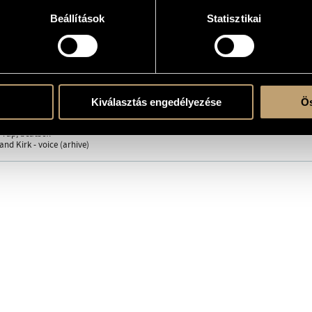
Beállítások
Statisztikai
the CD
án
Kiválasztás engedélyezése
Ös
t
/
Gyulai Csaba
/
Hajnóczy Csaba
/
Jeszenszky György
/
Kenderesi Gabi
/
Koncz An
- rap, beatbox
nd Kirk - voice (arhive)