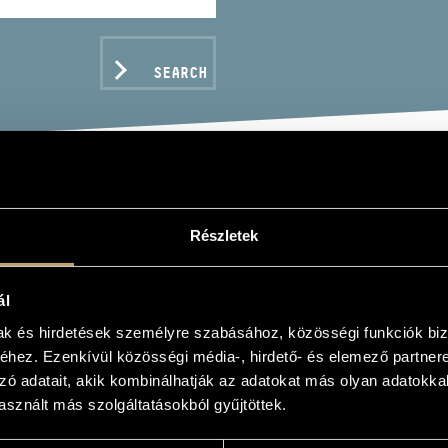
SEARCH
NCSÓ SURPRISE KOLLEK
Részletek
SÓ SURPRISE KOLLEKTÍV: DREAM CAR)
ál
mak és hirdetések személyre szabásához, közösségi funkciók biz
hez. Ezenkívül közösségi média-, hirdető- és elemező partner
C DATA
zó adatait, akik kombinálhatják az adatokat más olyan adatokka
sznált más szolgáltatásokból gyűjtöttek.
s