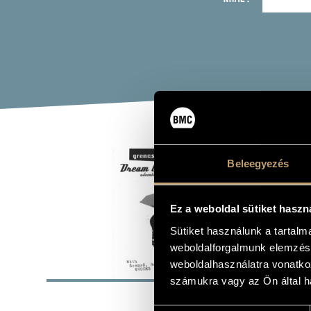
GRE
Beleegyezés
(GRENC
Ez a weboldal sütiket haszn
Album
Sütiket használunk a tartal
weboldalforgalmunk elemzésé
BASI
weboldalhasználatra vonatko
számukra vagy az Ön által ha
KVB Record
LABEL