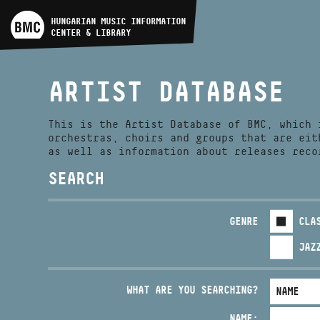
ARTIST DATABASE
HUNGARIAN MUSIC INFORMATION
CENTER & LIBRARY
COMPOSITION DATABASE
ARTIST DATABASE
MUSIC LIBRARY, ONLINE
CATALOG
This is the Artist Database of BMC, which 
orchestras, choirs and groups that are eit
as well as information about releases reco
SEARCH
GENRE
CLA
JAZ
WHAT ARE YOU SEARCHING?
NAME: