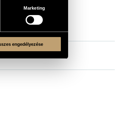
Marketing
szes engedélyezése
drás
/
Mizsei Zoltán
/
Szemző Tibor