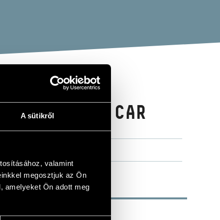
TÍV: DREAM CAR
A sütikről
tosításához, valamint
einkkel megosztjuk az Ön
l, amelyeket Ön adott meg