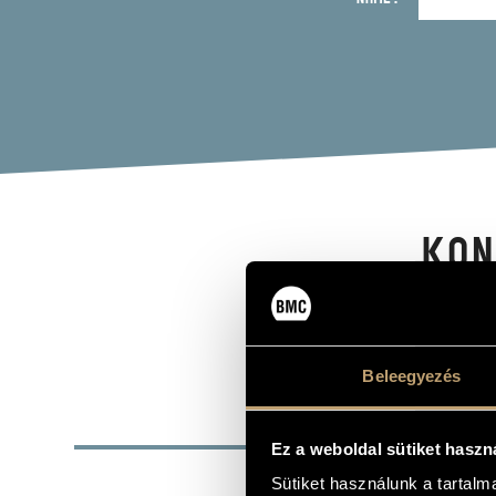
KON
voice - bass
Beleegyezés
BASI
Ez a weboldal sütiket haszn
Budapest
PLACE OF BIRTH
Sütiket használunk a tartal