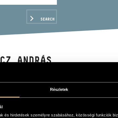
SEARCH
CZ ANDRÁS
Részletek
C DATA
ál
mak és hirdetések személyre szabásához, közösségi funkciók biz