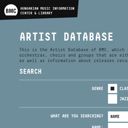
ARTIST DATABASE
HUNGARIAN MUSIC INFORMATION
CENTER & LIBRARY
COMPOSITION DATABASE
ARTIST DATABASE
MUSIC LIBRARY, ONLINE
CATALOG
This is the Artist Database of BMC, which 
orchestras, choirs and groups that are eit
as well as information about releases reco
SEARCH
GENRE
CLA
JAZ
WHAT ARE YOU SEARCHING?
NAME: