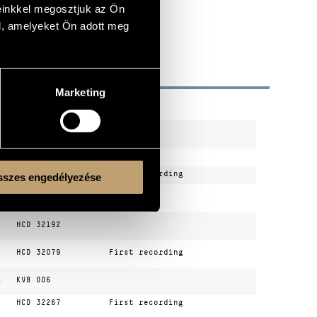
einkkel megosztjuk az Ön
l, amelyeket Ön adott meg
Marketing
R
CODE
REMARK
HCD 31772
HCD 31946
HCD 32011
First recording
szes engedélyezése
CDB 065
HCD 32192
HCD 32079
First recording
s
KVB 006
HCD 32267
First recording