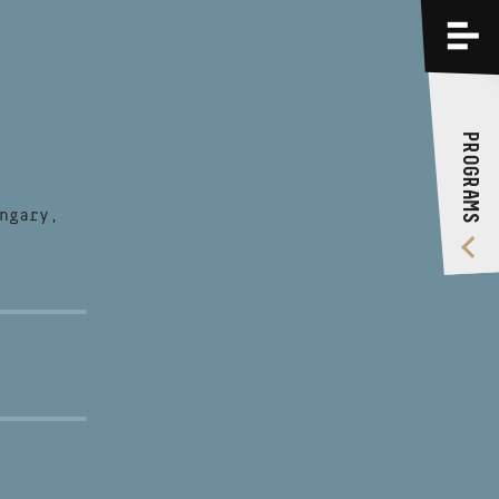
PROGRAMS
TRAININGS
PROGRAMS
ABOUT US
VIDEO GALLERY
ngary,