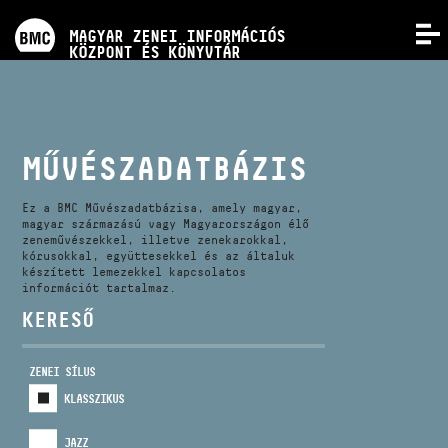
PROGRAMOK
MAGYAR ZENEI INFORMÁCIÓS
MENÜ
KÖZPONT ÉS KÖNYVTÁR
VERSENYEK
KÉPZÉSEK
MŰVÉSZADATBÁZIS
KIADVÁNYOK
Ez a BMC Művészadatbázisa, amely magyar,
magyar származású vagy Magyarországon élő
zeneművészekkel, illetve zenekarokkal,
kórusokkal, együttesekkel és az általuk
RÓLUNK
készített lemezekkel kapcsolatos
információt tartalmaz.
KERESŐ
KAPCSOLAT
ZENEI SÍLUS
VIDEÓ GALÉRIA
KLASSZIKUS
JAZZ