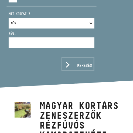
MIT KERESEL?
NÉV:
CÍM
EMAIL
infokozpont@bmc.hu
KERESÉS
TELEFON
NYITVA TARTÁS
MAGYAR KORTÁRS
ZENESZERZŐK
RÉZFÚVÓS