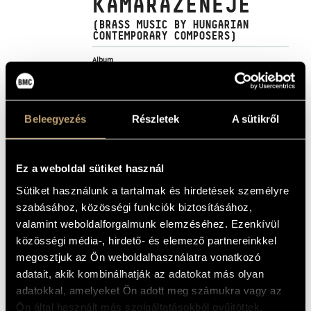
KAMARAZENÉJE
MŰVÉSZADATBÁZIS
(BRASS MUSIC BY HUNGARIAN
CONTEMPORARY COMPOSERS)
ZENEMŰ-ADATBÁZIS
Album
ZENEI KÖNYVTÁR, ONLINE KATALÓGUS
ALAPADATOK
Beleegyezés
Részletek
A sütikről
Bogár István
/
Dubrovay László
/
Farkas Ferenc
/
Hidas
SZERZŐK
Frigyes
/
Lendvay Kamilló
/
Láng István
/
Petrovics Emil
/
Ránki György
/
Szokolay Sándor
Hungaroton
KIADÓ
Ez a weboldal sütiket használ
HCD 31680
KATALÓGUSSZÁMA
Sütiket használunk a tartalmak és hirdetések személyre
1996
MEGJELENÉS
ÉVE
szabásához, közösségi funkciók biztosításához,
Részletes adatok
valamint weboldalforgalmunk elemzéséhez. Ezenkívül
RÉSZLETEK
közösségi média-, hirdető- és elemező partnereinkkel
Budapest Rézfúvós Kvintett (Budapest Brass Quintet)
/
KÖZREMŰKÖDŐK
megosztjuk az Ön weboldalhasználatra vonatkozó
Magyar Rézfúvós Együttes (Hungarian Brass Ensemble)
/
Modern Rézfúvós Együttes (Modern Brass Ensemble)
/
adatait, akik kombinálhatják az adatokat más olyan
Egressy Károly
/
Farkas István Péter
/
Geiger György
/
Hőna
Gusztáv
/
Inhoff Ede
/
Keveházi Jenő
/
Magyari Imre
/
Petz Pál
adatokkal, amelyeket Ön adott meg számukra vagy az
/
Somorjai István
/
Steiner Ferenc
/
Szabó László
/
Szabó
Vilmos
/
Szabó László
/
Sztán Tivadar
/
Szűcs Zoltán
/
Tóth
Ön által használt más szolgáltatásokból gyűjtöttek.