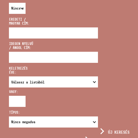
EREDETI /
MAGYAR CÍM:
CÍM
IDEGEN NYELVŰ
/ ANGOL CÍM:
EMAIL
infokozpont@bmc.hu
KELETKEZÉS
ÉVE:
TELEFON
VAGY:
NYITVA TARTÁS
TÍPUS:
ÚJ KERESÉS