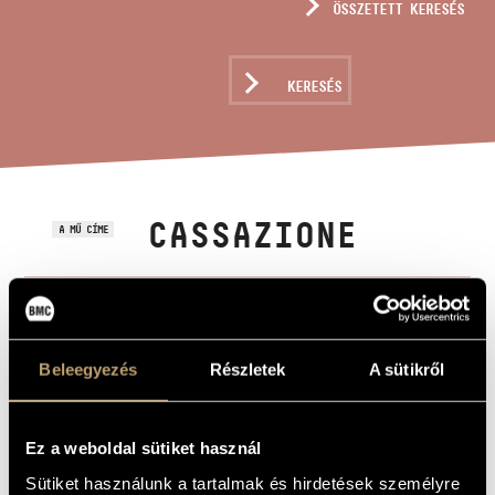
ÖSSZETETT KERESÉS
MŰVÉSZADATBÁZIS
ZENEMŰ-ADATBÁZIS
KERESÉS
ZENEI KÖNYVTÁR, ONLINE KATALÓGUS
CASSAZIONE
A MŰ CÍME
Láng István
ZENESZERZŐ
Cassazione
EREDETI /
MAGYAR CÍM
Beleegyezés
Részletek
A sütikről
Cassazione
IDEGEN
NYELVŰ /
ANGOL CÍM
Ez a weboldal sütiket használ
Rézfúvós szextettre
ALCÍM
1971
Sütiket használunk a tartalmak és hirdetések személyre
A MŰ