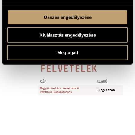
1 PERCES
1. Intrada classica. Allegro
1
MINTA
2. Capriccio. Libero
2
Összes engedélyezése
3. Canzone. Lento
3
Kiválasztás engedélyezése
4. Intermezzo. Largo assai
4
5. Finale. Vivacissimo
5
Megtagad
FELVÉTELEK
CÍM
KIADÓ
Magyar kortárs zeneszerzők
Hungaroton
rézfúvós kamarazenéje