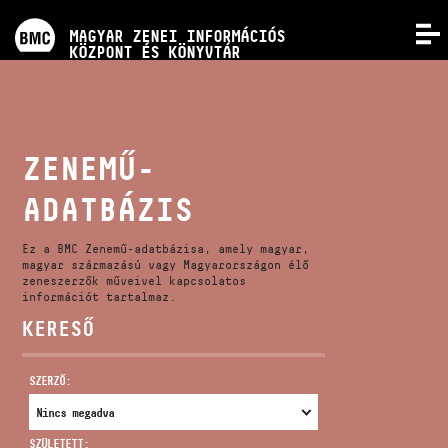
PROGRAMOK
MAGYAR ZENEI INFORMÁCIÓS
MENÜ
KÖZPONT ÉS KÖNYVTÁR
VERSENYEK
KÉPZÉSEK
ZENEMŰ-
ADATBÁZIS
KIADVÁNYOK
Ez a BMC Zenemű-adatbázisa, amely magyar,
RÓLUNK
magyar származású vagy Magyarországon élő
zeneszerzők műveivel kapcsolatos
információt tartalmaz.
KERESŐ
KAPCSOLAT
SZERZŐ:
VIDEÓ GALÉRIA
SZÜLETETT: