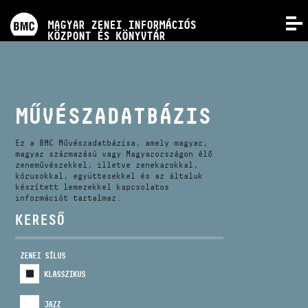
PROGRAMOK
MAGYAR ZENEI INFORMÁCIÓS
MENÜ
KÖZPONT ÉS KÖNYVTÁR
VERSENYEK
KÉPZÉSEK
MŰVÉSZADATBÁZIS
KIADVÁNYOK
Ez a BMC Művészadatbázisa, amely magyar,
magyar származású vagy Magyarországon élő
zeneművészekkel, illetve zenekarokkal,
kórusokkal, együttesekkel és az általuk
RÓLUNK
készített lemezekkel kapcsolatos
információt tartalmaz.
KERESŐ
KAPCSOLAT
ZENEI SÍLUS
VIDEÓ GALÉRIA
KLASSZIKUS
JAZZ