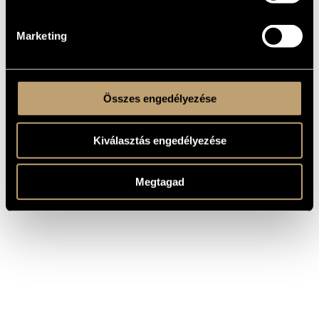
György
/
Sándor János
Marketing
Összes engedélyezése
Kiválasztás engedélyezése
Megtagad