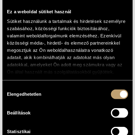
BEETHOVEN,
MŰVÉSZADATBÁZIS
SCHUBERT,
Ez a weboldal sütiket használ
ZENEMŰ-ADATBÁZIS
WIENIAWSKI,
Sütiket használunk a tartalmak és hirdetések személyre
szabásához, közösségi funkciók biztosításához,
DVORAK, BRUCH,
ZENEI KÖNYVTÁR, ONLINE KATALÓGUS
valamint weboldalforgalmunk elemzéséhez. Ezenkívül
GRIEG
közösségi média-, hirdető- és elemező partnereinkkel
megosztjuk az Ön weboldalhasználatra vonatkozó
Album
adatait, akik kombinálhatják az adatokat más olyan
adatokkal, amelyeket Ön adott meg számukra vagy az
ALAPADATOK
Ön által használt más szolgáltatásokból gyűjtöttek.
Capriccio
KIADÓ
Hozzájárulás
C18413
KATALÓGUSSZÁMA
Elengedhetetlen
kiválasztása
2004
MEGJELENÉS
ÉVE
Részletes adatok
RÉSZLETEK
Beállítások
Budapesti Filharmóniai Társaság Zenekara (Budapest
KÖZREMŰKÖDŐK
Philharmonic Orchestra)
/
Budapesti Vonósok (Budapest
Strings)
/
Nemzeti Filharmonikus Zenekar (National
Statisztikai
Philharmonic Orchestra)
/
Bánfalvi Béla
/
Győriványi Ráth