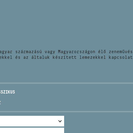
HÍREK
CÍM
VERSENYEK
EMAIL
infokozpont@bmc.hu
KIADVÁNYOK
TELEFON
agyar származású vagy Magyarországon élő zeneművés
KAPCSOLAT
ekkel és az általuk készített lemezekkel kapcsolat
NYITVA TARTÁS
SSZIKUS
Z