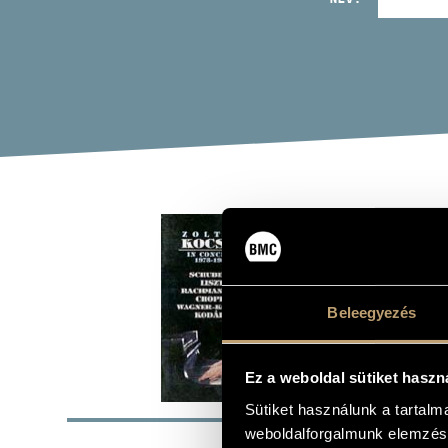
KOC
(19
(ZOLTÁ
Beleegyezés
Album
Ez a weboldal sütiket haszn
ALAP
Sütiket használunk a tartal
weboldalforgalmunk elemzésé
Kodály Zolt
SZERZŐK