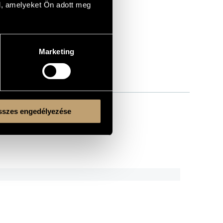
l, amelyeket Ön adott meg
Marketing
szes engedélyezése