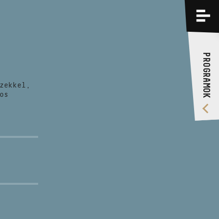
PROGRAMOK
KÉPZÉSEK
PROGRAMOK
RÓLUNK
zekkel,
VIDEÓ GALÉRIA
os