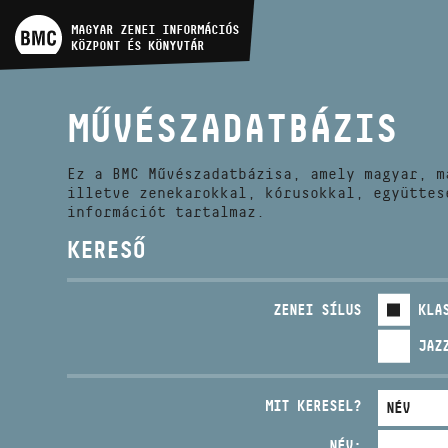
MŰVÉSZADATBÁZIS
MAGYAR ZENEI INFORMÁCIÓS
KÖZPONT ÉS KÖNYVTÁR
ZENEMŰ-ADATBÁZIS
MŰVÉSZADATBÁZIS
ZENEI KÖNYVTÁR, ONLINE
KATALÓGUS
Ez a BMC Művészadatbázisa, amely magyar, m
illetve zenekarokkal, kórusokkal, együttes
információt tartalmaz.
KERESŐ
ZENEI SÍLUS
KLA
JAZ
MIT KERESEL?
NÉV: