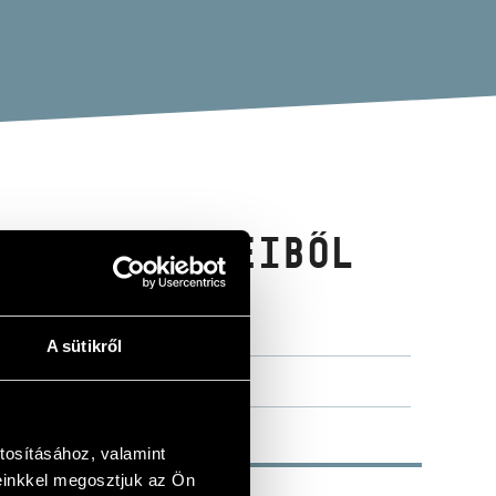
NYFELVÉTELEIBŐL
A sütikről
tosításához, valamint
einkkel megosztjuk az Ön