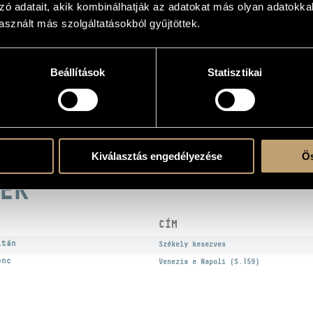
zó adatait, akik kombinálhatják az adatokat más olyan adatokka
sznált más szolgáltatásokból gyűjtöttek.
Beállítások
Statisztikai
atok
n
pin, Kodály, Liszt, Rahmanyinov, Schubert, Wagner
Kiválasztás engedélyezése
Ös
EK
CÍM
ltán
Székely keserves
enc
Venezia e Napoli (S.159)