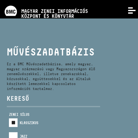
PROGRAMOK
MAGYAR ZENEI INFORMÁCIÓS
MENÜ
KÖZPONT ÉS KÖNYVTÁR
VERSENYEK
KÉPZÉSEK
MŰVÉSZADATBÁZIS
KIADVÁNYOK
Ez a BMC Művészadatbázisa, amely magyar,
magyar származású vagy Magyarországon élő
zeneművészekkel, illetve zenekarokkal,
kórusokkal, együttesekkel és az általuk
RÓLUNK
készített lemezekkel kapcsolatos
információt tartalmaz.
KERESŐ
KAPCSOLAT
ZENEI SÍLUS
VIDEÓ GALÉRIA
KLASSZIKUS
JAZZ