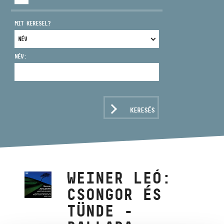
MIT KERESEL?
NÉV:
CÍM
EMAIL
infokozpont@bmc.hu
KERESÉS
TELEFON
NYITVA TARTÁS
WEINER LEÓ:
CSONGOR ÉS
TÜNDE -