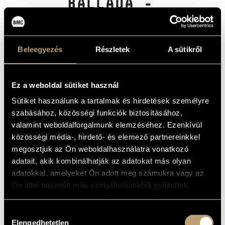
BALLADA -
MŰVÉSZADATBÁZIS
ZENEKARI MŰVEK
ZENEMŰ-ADATBÁZIS
ÖSSZKIADÁS,
VOL. 1
Beleegyezés
Részletek
A sütikről
ZENEI KÖNYVTÁR, ONLINE KATALÓGUS
(WEINER, LEÓ: BALLATA, OP.28,
CSONGOR AND TÜNDE, OP. 10 -
ORCHESTRAL WORKS COMPLETE
Ez a weboldal sütiket használ
EDITION, VOL. 1)
Sütiket használunk a tartalmak és hirdetések személyre
Album
szabásához, közösségi funkciók biztosításához,
valamint weboldalforgalmunk elemzéséhez. Ezenkívül
ALAPADATOK
közösségi média-, hirdető- és elemező partnereinkkel
megosztjuk az Ön weboldalhasználatra vonatkozó
Weiner Leó
SZERZŐK
adatait, akik kombinálhatják az adatokat más olyan
Naxos
KIADÓ
adatokkal, amelyeket Ön adott meg számukra vagy az
8.573491
KATALÓGUSSZÁMA
Ön által használt más szolgáltatásokból gyűjtöttek.
2016
MEGJELENÉS
ÉVE
Hozzájárulás
Részletes adatok
RÉSZLETEK
Elengedhetetlen
kiválasztása