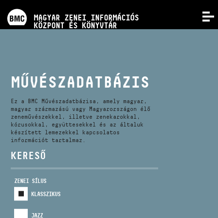
PROGRAMOK
MAGYAR ZENEI INFORMÁCIÓS
MENÜ
KÖZPONT ÉS KÖNYVTÁR
VERSENYEK
KÉPZÉSEK
MŰVÉSZADATBÁZIS
KIADVÁNYOK
Ez a BMC Művészadatbázisa, amely magyar,
magyar származású vagy Magyarországon élő
zeneművészekkel, illetve zenekarokkal,
kórusokkal, együttesekkel és az általuk
RÓLUNK
készített lemezekkel kapcsolatos
információt tartalmaz.
KERESŐ
KAPCSOLAT
ZENEI SÍLUS
VIDEÓ GALÉRIA
KLASSZIKUS
JAZZ