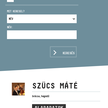
MIT KERESEL?
NÉV:
CÍM
EMAIL
infokozpont@bmc.hu
KERESÉS
TELEFON
NYITVA TARTÁS
SZŰCS MÁTÉ
brácsa, hegedű