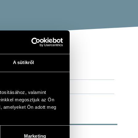
A sütikről
tosításához, valamint
einkkel megosztjuk az Ön
l, amelyeket Ön adott meg
Marketing