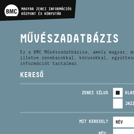
MŰVÉSZADATBÁZIS
MAGYAR ZENEI INFORMÁCIÓS
KÖZPONT ÉS KÖNYVTÁR
ZENEMŰ-ADATBÁZIS
MŰVÉSZADATBÁZIS
ZENEI KÖNYVTÁR, ONLINE
KATALÓGUS
Ez a BMC Művészadatbázisa, amely magyar, m
illetve zenekarokkal, kórusokkal, együttes
információt tartalmaz.
KERESŐ
ZENEI SÍLUS
KLA
JAZ
MIT KERESEL?
NÉV: