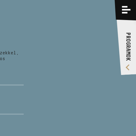
PROGRAMOK
KÉPZÉSEK
PROGRAMOK
RÓLUNK
zekkel,
VIDEÓ GALÉRIA
os