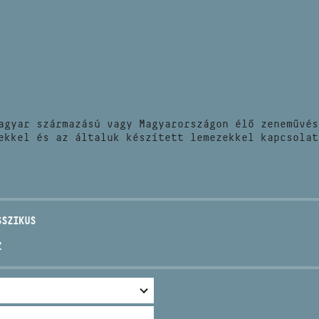
HÍREK
CÍM
VERSENYEK
EMAIL
infokozpont@bmc.hu
KIADVÁNYOK
TELEFON
agyar származású vagy Magyarországon élő zeneművés
KAPCSOLAT
ekkel és az általuk készített lemezekkel kapcsolat
NYITVA TARTÁS
SSZIKUS
Z