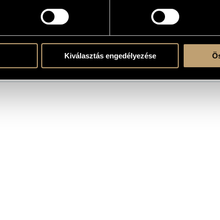
atok 1
atok 2
Kiválasztás engedélyezése
Ös
ly Quartet
/
Baló István
/
Bartók József
/
Borbély Mihály
/
Csoóri Sándor, ifj.
/
Dresc