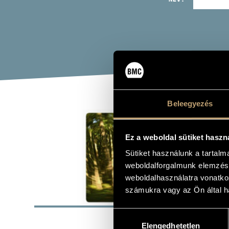
Beleegyezés
DRE
Ez a weboldal sütiket haszn
Album
Sütiket használunk a tartal
weboldalforgalmunk elemzésé
weboldalhasználatra vonatko
számukra vagy az Ön által ha
ALAP
Hozzájárulás
Periferic Re
KIADÓ
Elengedhetetlen
kiválasztása