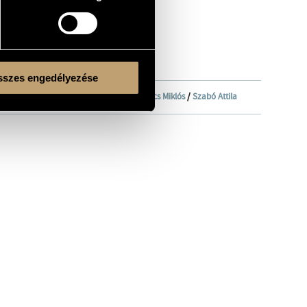
szes engedélyezése
h Mihály
/
Hock Ernő
/
Kunos Attila
/
Lukács Miklós
/
Szabó Attila
Kulturális és Innovációs Minisztérium
Nemzeti Kulturális Alap
Ferencváros