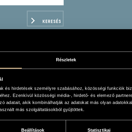
KERESÉS
Részletek
SCH QUARTET: FUHUN
ál
mak és hirdetések személyre szabásához, közösségi funkciók biz
hez. Ezenkívül közösségi média-, hirdető- és elemező partner
zó adatait, akik kombinálhatják az adatokat más olyan adatokka
sznált más szolgáltatásokból gyűjtöttek.
ADATOK
cords
Beállítások
Statisztikai