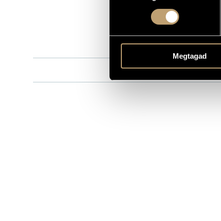
FA2652
KATALÓGUSSZÁMA
2011
MEGJELENÉS ÉVE
Részletes ad
RÉSZLETEK
Részletes ad
Megtagad
Dresch Mihá
KÖZREMŰKÖDŐK