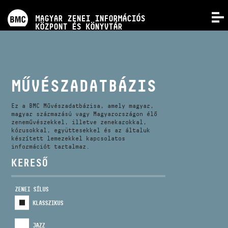
PROGRAMOK
MAGYAR ZENEI INFORMÁCIÓS
MENÜ
KÖZPONT ÉS KÖNYVTÁR
VERSENYEK
KÉPZÉSEK
MŰVÉSZADATBÁZIS
KIADVÁNYOK
Ez a BMC Művészadatbázisa, amely magyar,
magyar származású vagy Magyarországon élő
zeneművészekkel, illetve zenekarokkal,
kórusokkal, együttesekkel és az általuk
RÓLUNK
készített lemezekkel kapcsolatos
információt tartalmaz.
KERESŐ
KAPCSOLAT
ZENEI SÍLUS
VIDEÓ GALÉRIA
KLASSZIKUS
JAZZ