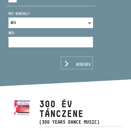
MIT KERESEL?
NÉV:
CÍM
EMAIL
infokozpont@bmc.hu
KERESÉS
TELEFON
NYITVA TARTÁS
300 ÉV
TÁNCZENE
(300 YEARS DANCE MUSIC)