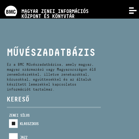
PROGRAMOK
MAGYAR ZENEI INFORMÁCIÓS
MENÜ
KÖZPONT ÉS KÖNYVTÁR
VERSENYEK
KÉPZÉSEK
MŰVÉSZADATBÁZIS
KIADVÁNYOK
Ez a BMC Művészadatbázisa, amely magyar,
magyar származású vagy Magyarországon élő
zeneművészekkel, illetve zenekarokkal,
kórusokkal, együttesekkel és az általuk
RÓLUNK
készített lemezekkel kapcsolatos
információt tartalmaz.
KERESŐ
KAPCSOLAT
ZENEI SÍLUS
VIDEÓ GALÉRIA
KLASSZIKUS
JAZZ