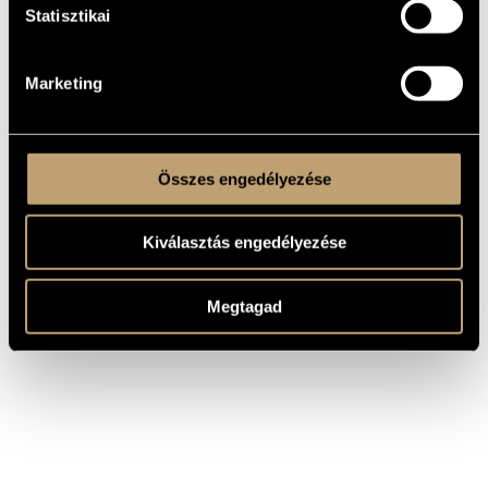
Eötvös Péter
"Now, Miss!" (Klangspiel)
Statisztikai
Eötvös Péter
Derwischtanz
Eötvös Péter
Electrochronicle
Eötvös Péter
Music for New York
Marketing
Összes engedélyezése
Kiválasztás engedélyezése
Megtagad