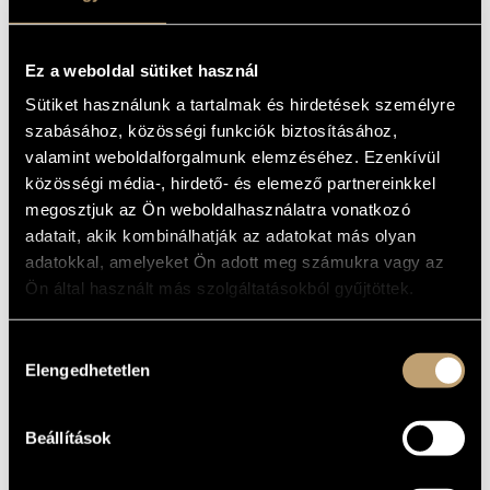
MŰVÉSZADATBÁZIS
Album
ZENEMŰ-ADATBÁZIS
Ez a weboldal sütiket használ
ALAPADATOK
Sütiket használunk a tartalmak és hirdetések személyre
ZENEI KÖNYVTÁR, ONLINE KATALÓGUS
Eötvös Péter
SZERZŐK
szabásához, közösségi funkciók biztosításához,
BMC Records
KIADÓ
valamint weboldalforgalmunk elemzéséhez. Ezenkívül
BMC CD 072
KATALÓGUSSZÁMA
közösségi média-, hirdető- és elemező partnereinkkel
2002
megosztjuk az Ön weboldalhasználatra vonatkozó
MEGJELENÉS
ÉVE
adatait, akik kombinálhatják az adatokat más olyan
Részletes adatok
RÉSZLETEK
adatokkal, amelyeket Ön adott meg számukra vagy az
Ön által használt más szolgáltatásokból gyűjtöttek.
Dés András
/
Dés László
/
Eötvös Péter
/
Klenyán Csaba
/
KÖZREMŰKÖDŐK
Négyesy János
Mesias Maiguashca - electric organ
TOVÁBBI
Hozzájárulás
KÖZREMŰKÖDŐK
Elengedhetetlen
kiválasztása
MŰVEK
Beállítások
SZERZŐ
CÍM