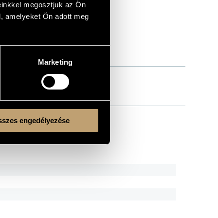
einkkel megosztjuk az Ön
l, amelyeket Ön adott meg
Marketing
szes engedélyezése