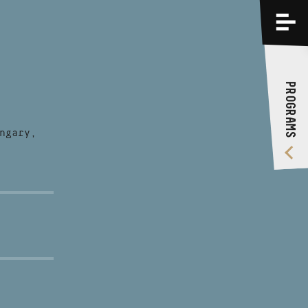
PROGRAMS
TRAININGS
PROGRAMS
ABOUT US
VIDEO GALLERY
ngary,