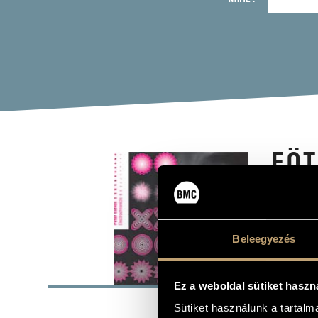
EÖT
(EÖTVÖ
Album
Beleegyezés
BASI
Ez a weboldal sütiket haszn
Eötvös Péter
COMPOSERS
Sütiket használunk a tartal