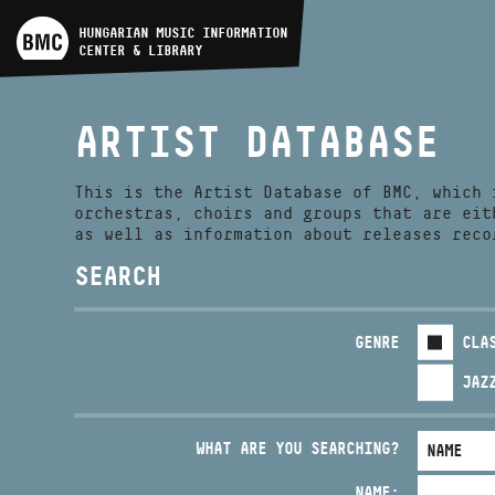
ARTIST DATABASE
HUNGARIAN MUSIC INFORMATION
CENTER & LIBRARY
COMPOSITION DATABASE
ARTIST DATABASE
MUSIC LIBRARY, ONLINE
CATALOG
This is the Artist Database of BMC, which 
orchestras, choirs and groups that are eit
as well as information about releases reco
SEARCH
GENRE
CLA
JAZ
WHAT ARE YOU SEARCHING?
NAME: