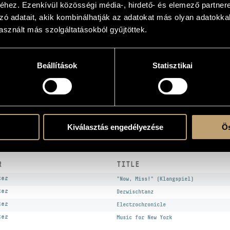
hez. Ezenkívül közösségi média-, hirdető- és elemező partner
s
zó adatait, akik kombinálhatják az adatokat más olyan adatokka
sznált más szolgáltatásokból gyűjtöttek.
the CD
Beállítások
Statisztikai
/
Dés László
/
Eötvös Péter
/
Klenyán Csaba
/
Négyesy János
ashca - electric organ
Kiválasztás engedélyezése
Ös
KS
R
TITLE
ter
"Now, Miss!" (Klangspiel)
ter
Derwischtanz
ter
Electrochronicle
ter
Music for New York