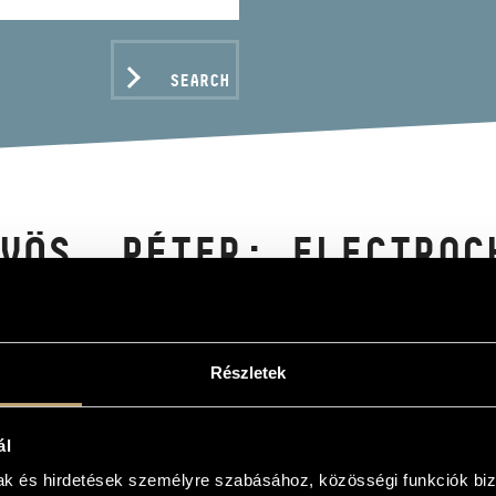
SEARCH
VÖS, PÉTER: ELECTROC
S PÉTER: ELEKTROKRÓNIKA)
Részletek
C DATA
ál
mak és hirdetések személyre szabásához, közösségi funkciók biz