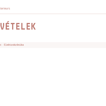
nterieurs
VÉTELEK
r: Elektrokrónika