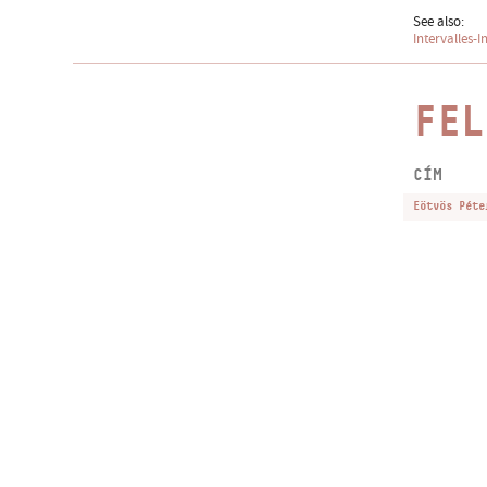
See also:
Intervalles-I
FEL
CÍM
Eötvös Péte