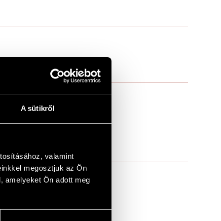
A sütikről
tosításához, valamint
einkkel megosztjuk az Ön
l, amelyeket Ön adott meg