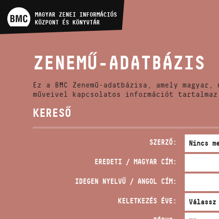
MŰVÉSZADATBÁZIS
MAGYAR ZENEI INFORMÁCIÓS
KÖZPONT ÉS KÖNYVTÁR
ZENEMŰ-ADATBÁZIS
ZENEMŰ-ADATBÁZIS
ZENEI KÖNYVTÁR, ONLINE
KATALÓGUS
Ez a BMC Zenemű-adatbázisa, amely magyar, 
műveivel kapcsolatos információt tartalmaz
KERESŐ
SZERZŐ:
EREDETI / MAGYAR CÍM:
IDEGEN NYELVŰ / ANGOL CÍM:
KELETKEZÉS ÉVE: