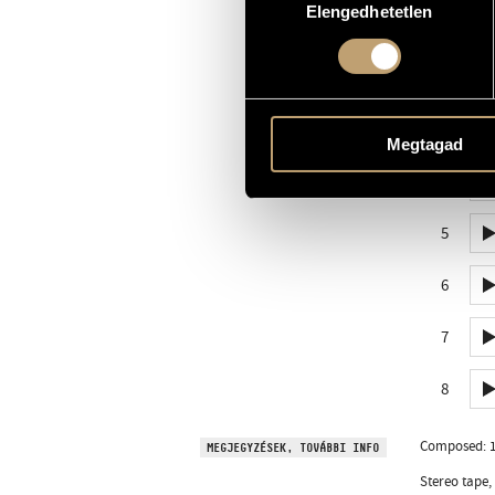
Elengedhetetlen
kiválasztása
1 PERCES MINTA
1
2
3
Megtagad
4
5
6
7
8
Composed: 1
MEGJEGYZÉSEK, TOVÁBBI INFO
Stereo tape,