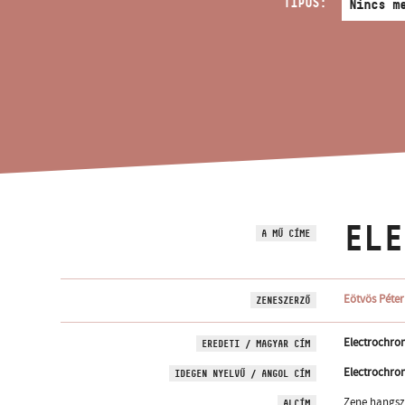
TÍPUS:
ELE
A MŰ CÍME
Eötvös Péter
ZENESZERZŐ
Electrochron
EREDETI / MAGYAR CÍM
Electrochron
IDEGEN NYELVŰ / ANGOL CÍM
Zene hangsz
ALCÍM