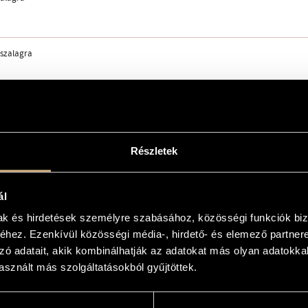
szalagra
Részletek
ál
mak és hirdetések személyre szabásához, közösségi funkciók biz
hez. Ezenkívül közösségi média-, hirdető- és elemező partner
974, WDR Köln; Peter Eötvös, Mesias Maiguashca
zó adatait, akik kombinálhatják az adatokat más olyan adatokka
le at the composer
sznált más szolgáltatásokból gyűjtöttek.
re!
002 - Peter Eötvös, Mesias Maiguashca