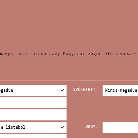
HÍREK
CÍM
VERSENYEK
EMAIL
infokozpont@bmc.hu
KIADVÁNYOK
TELEFON
magyar származású vagy Magyarországon élő zeneszer
KAPCSOLAT
.
NYITVA TARTÁS
SZÜLETETT:
VAGY: