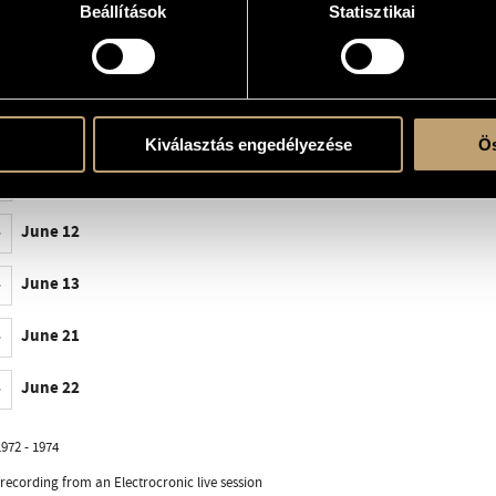
Beállítások
Statisztikai
June 5
June 6
June 8
Kiválasztás engedélyezése
Ös
June 9
June 12
June 13
June 21
June 22
972 - 1974
 recording from an Electrocronic live session