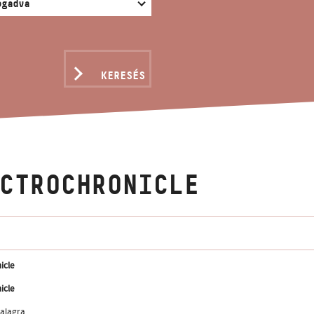
KERESÉS
CTROCHRONICLE
icle
icle
alagra