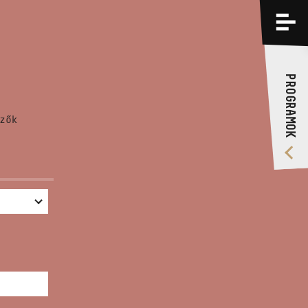
PROGRAMOK
KÉPZÉSEK
PROGRAMOK
RÓLUNK
zők
VIDEÓ GALÉRIA