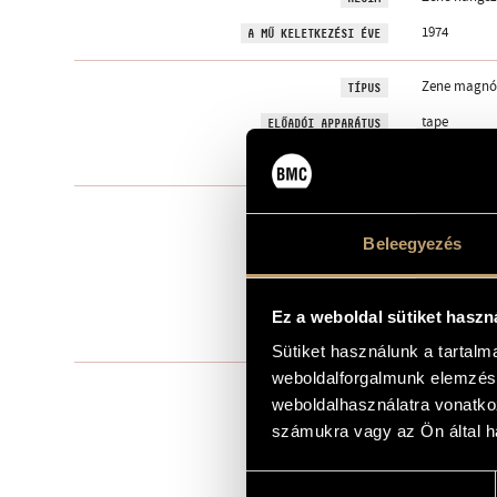
1974
A MŰ KELETKEZÉSI ÉVE
Zene magnó
TÍPUS
tape
ELŐADÓI APPARÁTUS
21 perc
IDŐTARTAM
1. June 5
TÉTELEK, RÉSZEK
2. June 6
Beleegyezés
3. June 8
4. June 9
5. June 12
6. June 13
Ez a weboldal sütiket haszn
7. June 21
8. June 22
Sütiket használunk a tartal
weboldalforgalmunk elemzésé
Recording: 1
BEMUTATÓ
weboldalhasználatra vonatko
tape availab
KOTTAKIADÓ / FORRÁS
számukra vagy az Ön által ha
Available he
BMC CD072, 2
HANGFELVÉTELEK
Hozzájárulás