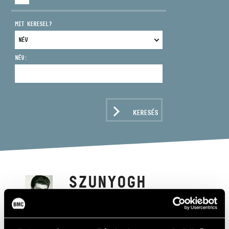
MIT KERESEL?
NÉV:
CÍM
EMAIL
infokozpont@bmc.hu
KERESÉS
TELEFON
NYITVA TARTÁS
SZUNYOGH
BALÁZS
Zeneszerző