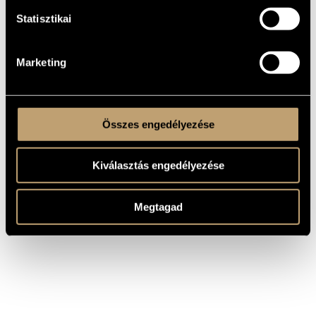
Pályázat) is sikerrel szerepelt. Szirmai Albert-díjas. Életének
46. évében hunyt el.
Statisztikai
Díjak, kitüntetések:
Liszt Ferenc Zeneművészeti Főiskola centenáriumi
zeneszerző pályázat
1975 I. díj
Marketing
1976 Alkotó Ifjúság pályázat I. díj
1977 Szirmai Albert-díj
Összes engedélyezése
Kiválasztás engedélyezése
Megtagad