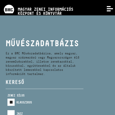
PROGRAMOK
MAGYAR ZENEI INFORMÁCIÓS
MENÜ
KÖZPONT ÉS KÖNYVTÁR
VERSENYEK
KÉPZÉSEK
MŰVÉSZADATBÁZIS
KIADVÁNYOK
Ez a BMC Művészadatbázisa, amely magyar,
magyar származású vagy Magyarországon élő
zeneművészekkel, illetve zenekarokkal,
kórusokkal, együttesekkel és az általuk
RÓLUNK
készített lemezekkel kapcsolatos
információt tartalmaz.
KERESŐ
KAPCSOLAT
ZENEI SÍLUS
VIDEÓ GALÉRIA
KLASSZIKUS
JAZZ