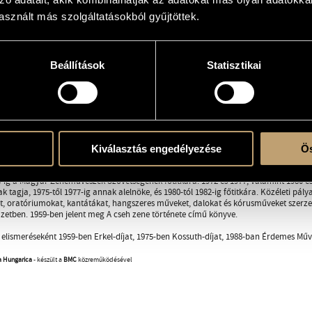
sznált más szolgáltatásokból gyűjtöttek.
RÁFIA
DISZKOGRÁFIA
MŰJEGYZÉK
Beállítások
Statisztikai
10. Budapest - 1995. május 11. Budapest
a szocialista korszak zenei életének egyik meghatározó alakja, pályafutása alatt szá
 1938 és 1942 között a budapesti Liszt Ferenc Zeneművészeti Főiskola hegedű szak
-tól 1949-ig a Magyar Zeneművészek Szabad Szakszervezetének megbízott főtitkára.
ósági tag, később 1950 és 1953 között a zenei főosztály vezetője. 1949-től 1950-ig a
Kiválasztás engedélyezése
Ös
Zeneművészeti Szakközépiskola, majd 1959-től 1980-as nyugalomba vonulásáig a Lis
8-ig a Magyar Zeneművészek Szövetségének főtitkára. 1972 és 1977, valamint 1980 
k tagja, 1975-től 1977-ig annak alelnöke, és 1980-tól 1982-ig főtitkára. Közéleti pály
 oratóriumokat, kantátákat, hangszeres műveket, dalokat és kórusműveket szerzet
tben. 1959-ben jelent meg A cseh zene története című könyve.
lismeréseként 1959-ben Erkel-díjat, 1975-ben Kossuth-díjat, 1988-ban Érdemes Műv
a Hungarica
- készült a
BMC
közreműködésével