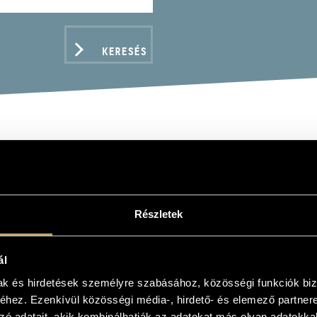
KERESÉS
AI TIBOR
Részletek
ál
ADATOK
mak és hirdetések személyre szabásához, közösségi funkciók biz
hez. Ezenkívül közösségi média-, hirdető- és elemező partner
zó adatait, akik kombinálhatják az adatokat más olyan adatokka