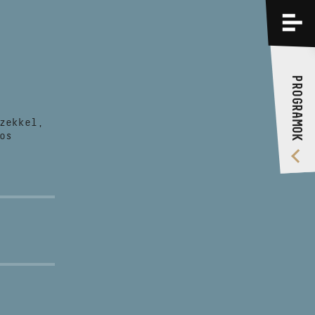
PROGRAMOK
KÉPZÉSEK
PROGRAMOK
RÓLUNK
zekkel,
VIDEÓ GALÉRIA
os