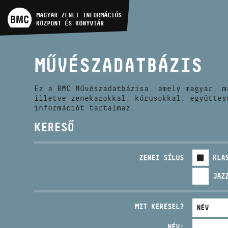
MŰVÉSZADATBÁZIS
MAGYAR ZENEI INFORMÁCIÓS
KÖZPONT ÉS KÖNYVTÁR
ZENEMŰ-ADATBÁZIS
MŰVÉSZADATBÁZIS
ZENEI KÖNYVTÁR, ONLINE
KATALÓGUS
Ez a BMC Művészadatbázisa, amely magyar, m
illetve zenekarokkal, kórusokkal, együttes
információt tartalmaz.
KERESŐ
ZENEI SÍLUS
KLA
JAZ
MIT KERESEL?
NÉV: