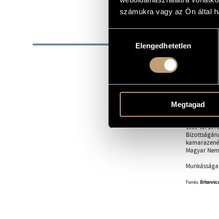
1919
SZÜLETÉSI DÁTUM
számukra vagy az Ön által ha
BIOG
Hozzájárulás
Elengedhetetlen
kiválasztása
1919. május 
Zeneszerző, 
Tanulmányait
tanult. 1948
műsorigazgat
Megtagad
Bartók Béla 
1959-től 197
Bizottságána
kamarazenét,
Magyar Nemze
Munkássága e
Forrás:
Britannic