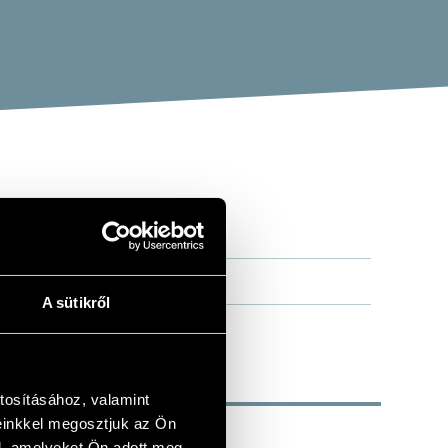
A sütikről
tosításához, valamint
einkkel megosztjuk az Ön
l, amelyeket Ön adott meg