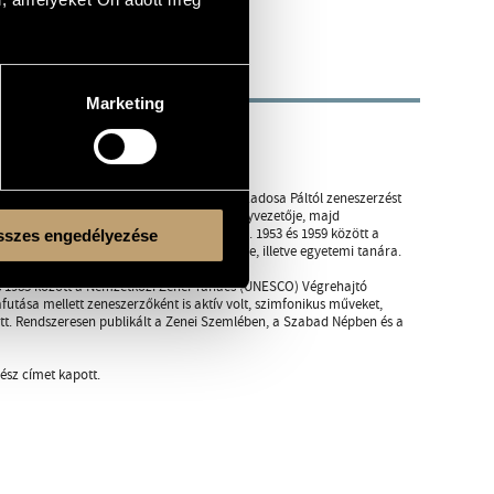
Marketing
mos fontos funkciót töltött be.
án végezte, ezzel egy időben magánúton Kadosa Páltól zeneszerzést
 1949-ben a Magyar Rádió helyettes osztályvezetője, majd
 Népművelési Minisztérium osztályvezetője. 1953 és 1959 között a
szes engedélyezése
zt Ferenc Zeneművészeti Főiskola docense, illetve egyetemi tanára.
és 1985 között a Nemzetközi Zenei Tanács (UNESCO) Végrehajtó
afutása mellett zeneszerzőként is aktív volt, szimfonikus műveket,
t. Rendszeresen publikált a Zenei Szemlében, a Szabad Népben és a
ész címet kapott.