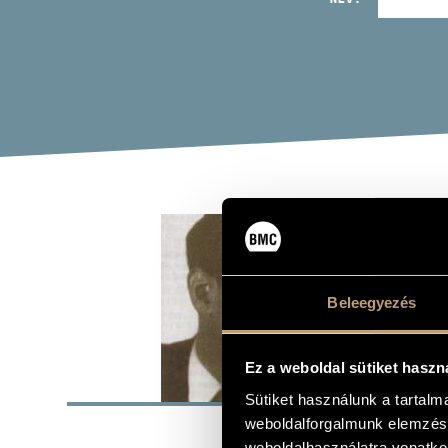
SÁR
Zeneszerző
Beleegyezés
Ez a weboldal sütiket haszn
ALAP
Sütiket használunk a tartal
weboldalforgalmunk elemzésé
Budapest
SZÜLETÉSI HELY
weboldalhasználatra vonatko