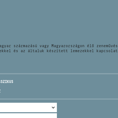
HÍREK
CÍM
VERSENYEK
EMAIL
infokozpont@bmc.hu
KIADVÁNYOK
TELEFON
agyar származású vagy Magyarországon élő zeneművés
KAPCSOLAT
ekkel és az általuk készített lemezekkel kapcsolat
NYITVA TARTÁS
SSZIKUS
Z