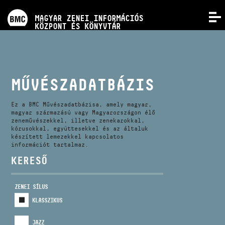
PROGRAMOK
MAGYAR ZENEI INFORMÁCIÓS
MENÜ
KÖZPONT ÉS KÖNYVTÁR
VERSENYEK
KÉPZÉSEK
MŰVÉSZADATBÁZIS
KIADVÁNYOK
Ez a BMC Művészadatbázisa, amely magyar,
magyar származású vagy Magyarországon élő
zeneművészekkel, illetve zenekarokkal,
kórusokkal, együttesekkel és az általuk
RÓLUNK
készített lemezekkel kapcsolatos
információt tartalmaz.
KERESŐ
KAPCSOLAT
ZENEI SÍLUS
VIDEÓ GALÉRIA
KLASSZIKUS
JAZZ