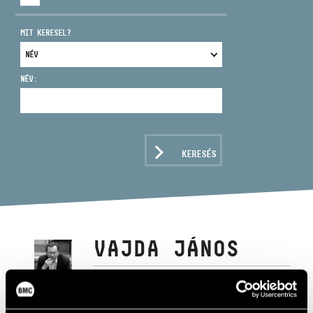
MIT KERESEL?
NÉV:
CÍM
EMAIL
infokozpont@bmc.hu
KERESÉS
TELEFON
NYITVA TARTÁS
VAJDA JÁNOS
Zeneszerző