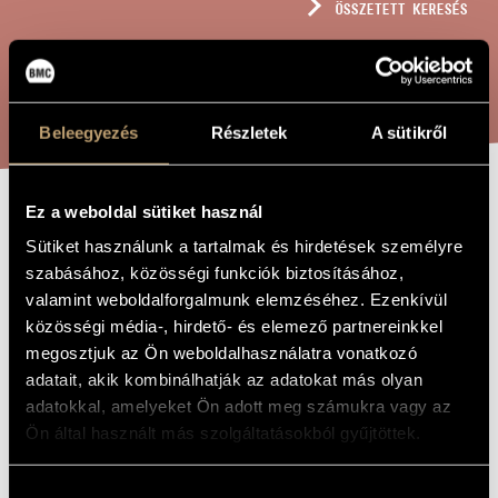
ÖSSZETETT KERESÉS
MŰVÉSZADATBÁZIS
ZENEMŰ-ADATBÁZIS
KERESÉS
ZENEI KÖNYVTÁR, ONLINE KATALÓGUS
Beleegyezés
Részletek
A sütikről
Ez a weboldal sütiket használ
I. VONÓSNÉGYES
A MŰ CÍME
Sütiket használunk a tartalmak és hirdetések személyre
szabásához, közösségi funkciók biztosításához,
valamint weboldalforgalmunk elemzéséhez. Ezenkívül
Vajda János
ZENESZERZŐ
közösségi média-, hirdető- és elemező partnereinkkel
I. vonósnégyes
EREDETI /
megosztjuk az Ön weboldalhasználatra vonatkozó
MAGYAR CÍM
adatait, akik kombinálhatják az adatokat más olyan
String Quartet No. 1
IDEGEN
adatokkal, amelyeket Ön adott meg számukra vagy az
NYELVŰ /
ANGOL CÍM
Ön által használt más szolgáltatásokból gyűjtöttek.
1994
A MŰ
KELETKEZÉSI
ÉVE
Hozzájárulás