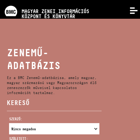
PROGRAMOK
MAGYAR ZENEI INFORMÁCIÓS
MENÜ
KÖZPONT ÉS KÖNYVTÁR
VERSENYEK
KÉPZÉSEK
ZENEMŰ-
ADATBÁZIS
KIADVÁNYOK
Ez a BMC Zenemű-adatbázisa, amely magyar,
RÓLUNK
magyar származású vagy Magyarországon élő
zeneszerzők műveivel kapcsolatos
információt tartalmaz.
KERESŐ
KAPCSOLAT
SZERZŐ:
VIDEÓ GALÉRIA
SZÜLETETT: