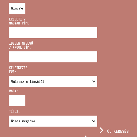
EREDETI /
MAGYAR CÍM:
CÍM
IDEGEN NYELVŰ
/ ANGOL CÍM:
EMAIL
infokozpont@bmc.hu
KELETKEZÉS
ÉVE:
TELEFON
VAGY:
NYITVA TARTÁS
TÍPUS:
ÚJ KERESÉS