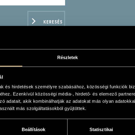
KERESÉS
Részletek
CHIM JÓZSEF
ál
mak és hirdetések személyre szabásához, közösségi funkciók biz
hez. Ezenkívül közösségi média-, hirdető- és elemező partner
zó adatait, akik kombinálhatják az adatokat más olyan adatokka
sznált más szolgáltatásokból gyűjtöttek.
ADATOK
Beállítások
Statisztikai