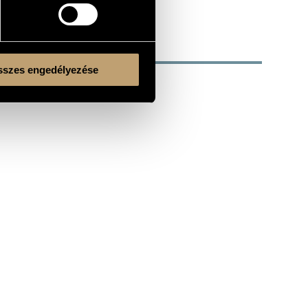
szes engedélyezése
Kulturális és Innovációs Minisztérium
Nemzeti Kulturális Alap
Ferencváros