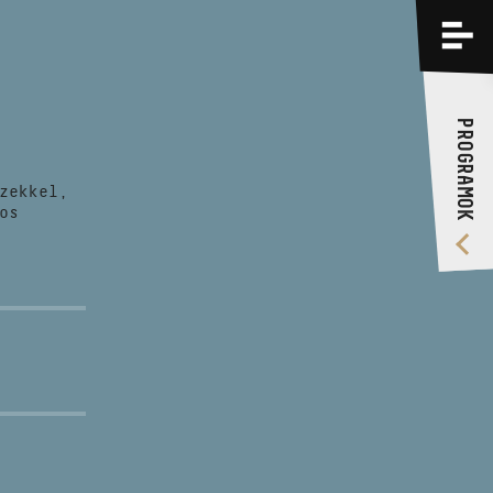
PROGRAMOK
KÉPZÉSEK
PROGRAMOK
RÓLUNK
zekkel,
VIDEÓ GALÉRIA
os