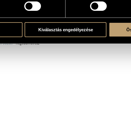
RÁFIA
DISZKOGRÁFIA
MŰJEGYZÉK
Kiválasztás engedélyezése
Ös
28., Köpcsény - 1907. augusztus 15., Berlin
m József
- hegedűművész