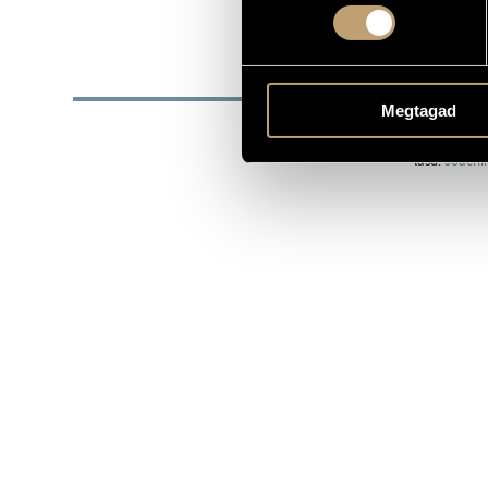
1831
SZÜLETÉSI DÁTUM
BIOG
Megtagad
1831. június 
lásd:
Joachi