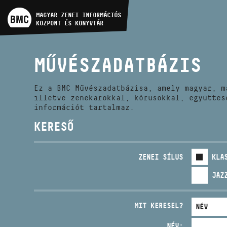
MŰVÉSZADATBÁZIS
MAGYAR ZENEI INFORMÁCIÓS
KÖZPONT ÉS KÖNYVTÁR
ZENEMŰ-ADATBÁZIS
MŰVÉSZADATBÁZIS
ZENEI KÖNYVTÁR, ONLINE
KATALÓGUS
Ez a BMC Művészadatbázisa, amely magyar, m
illetve zenekarokkal, kórusokkal, együttes
információt tartalmaz.
KERESŐ
ZENEI SÍLUS
KLA
JAZ
MIT KERESEL?
NÉV: