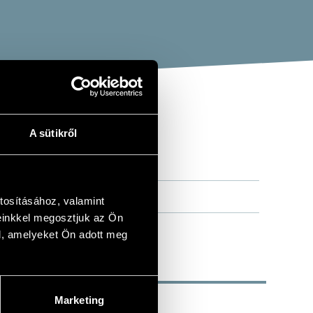
A sütikről
tosításához, valamint
einkkel megosztjuk az Ön
l, amelyeket Ön adott meg
Marketing