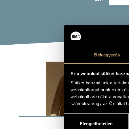
Beleegyezés
JOA
Ez a weboldal sütiket haszn
Zeneszerző
Sütiket használunk a tartal
weboldalforgalmunk elemzésé
weboldalhasználatra vonatko
számukra vagy az Ön által ha
ALAP
Hozzájárulás
Köpcsény
Elengedhetetlen
kiválasztása
SZÜLETÉSI HELY