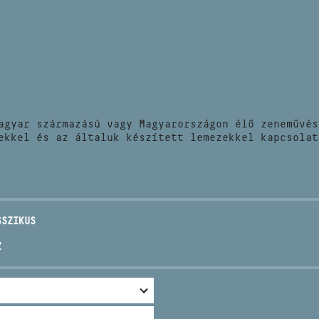
HÍREK
CÍM
VERSENYEK
EMAIL
infokozpont@bmc.hu
KIADVÁNYOK
TELEFON
agyar származású vagy Magyarországon élő zeneművés
KAPCSOLAT
ekkel és az általuk készített lemezekkel kapcsolat
NYITVA TARTÁS
SSZIKUS
Z