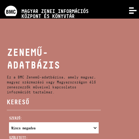
PROGRAMOK
MAGYAR ZENEI INFORMÁCIÓS
MENÜ
KÖZPONT ÉS KÖNYVTÁR
VERSENYEK
KÉPZÉSEK
ZENEMŰ-
ADATBÁZIS
KIADVÁNYOK
Ez a BMC Zenemű-adatbázisa, amely magyar,
RÓLUNK
magyar származású vagy Magyarországon élő
zeneszerzők műveivel kapcsolatos
információt tartalmaz.
KERESŐ
KAPCSOLAT
SZERZŐ:
VIDEÓ GALÉRIA
SZÜLETETT: