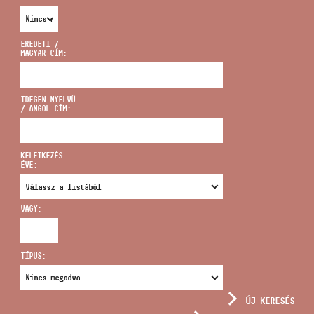
EREDETI /
MAGYAR CÍM:
CÍM
IDEGEN NYELVŰ
/ ANGOL CÍM:
EMAIL
infokozpont@bmc.hu
KELETKEZÉS
ÉVE:
TELEFON
VAGY:
NYITVA TARTÁS
TÍPUS:
ÚJ KERESÉS