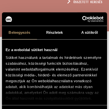
ÖSSZETETT KERESÉS
MŰVÉSZADATBÁZIS
ZENEMŰ-ADATBÁZIS
KERESÉS
ZENEI KÖNYVTÁR, ONLINE KATALÓGUS
Beleegyezés
Részletek
A sütikről
OUVERTÜRE ZU
Ez a weboldal sütiket használ
A MŰ CÍME
EINEM GOZZI
Sütiket használunk a tartalmak és hirdetések személyre
szabásához, közösségi funkciók biztosításához,
´SCHEN
valamint weboldalforgalmunk elemzéséhez. Ezenkívül
LUSTSPIEL, OP.
közösségi média-, hirdető- és elemező partnereinkkel
megosztjuk az Ön weboldalhasználatra vonatkozó
8
adatait, akik kombinálhatják az adatokat más olyan
adatokkal, amelyeket Ön adott meg számukra vagy az
Joachim József
Ön által használt más szolgáltatásokból gyűjtöttek.
ZENESZERZŐ
Ouvertüre zu einem Gozzi´schen Lustspiel, Op. 8
EREDETI /