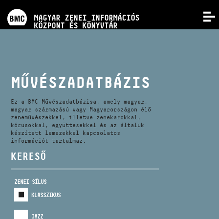
PROGRAMOK
MAGYAR ZENEI INFORMÁCIÓS
MENÜ
KÖZPONT ÉS KÖNYVTÁR
VERSENYEK
KÉPZÉSEK
MŰVÉSZADATBÁZIS
KIADVÁNYOK
Ez a BMC Művészadatbázisa, amely magyar,
magyar származású vagy Magyarországon élő
zeneművészekkel, illetve zenekarokkal,
kórusokkal, együttesekkel és az általuk
RÓLUNK
készített lemezekkel kapcsolatos
információt tartalmaz.
KERESŐ
KAPCSOLAT
ZENEI SÍLUS
VIDEÓ GALÉRIA
KLASSZIKUS
JAZZ