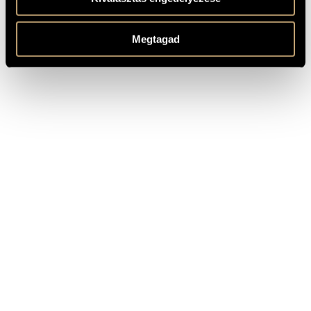
olyan patinás cégek, mint a Boosey and Hawkes (London-
New York), az Edizioni Suvini Zerboni (Milano), a Shawnes
Press Inc. (Pennsylvania, USA), a W.I.B.C. Publishing
(Ashland, OR, USA), a Muzicsna Ukraina (Kiev), az
Megtagad
Izdatelsztvo Muzika (Moszkva), a lettországi "Liesma", vagy
a dániai Musikhojskolens Forlag.