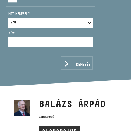
MIT KERESEL?
NÉV:
CÍM
EMAIL
infokozpont@bmc.hu
KERESÉS
TELEFON
NYITVA TARTÁS
BALÁZS ÁRPÁD
Zeneszerző