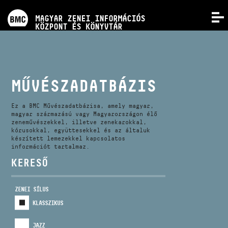
PROGRAMOK
MAGYAR ZENEI INFORMÁCIÓS
MENÜ
KÖZPONT ÉS KÖNYVTÁR
VERSENYEK
KÉPZÉSEK
MŰVÉSZADATBÁZIS
KIADVÁNYOK
Ez a BMC Művészadatbázisa, amely magyar,
magyar származású vagy Magyarországon élő
zeneművészekkel, illetve zenekarokkal,
kórusokkal, együttesekkel és az általuk
RÓLUNK
készített lemezekkel kapcsolatos
információt tartalmaz.
KERESŐ
KAPCSOLAT
ZENEI SÍLUS
VIDEÓ GALÉRIA
KLASSZIKUS
JAZZ