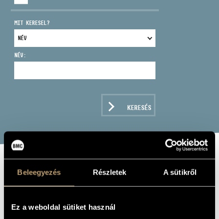
MIT KERESEL?
NÉV:
CÍM
EMAIL
infokozpont@bmc.hu
KERESÉS
TELEFON
NYITVA TARTÁS
GAZDA PÉTER
Beleegyezés
Részletek
A sütikről
Zeneszerző
Ez a weboldal sütiket használ