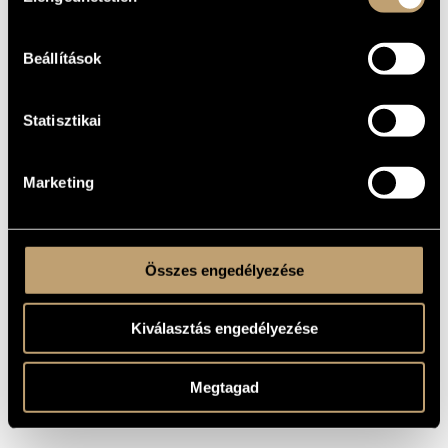
MŰVEK
Beállítások
SZERZŐ
CÍM
Statisztikai
Sári József
Fossilien / Kövületek
Dukay
Fölizzás a tüzekben
Barnabás
Marketing
Szőllősy
III. Concerto
András
Les Mystères de la Naissance / A
Gazda Péter
születés titkai
Lendvay
Musica la dolce
Kamilló
Összes engedélyezése
Hollós Máté
Omaggio No. 1 - Hommage á Szeged
Kiválasztás engedélyezése
Megtagad