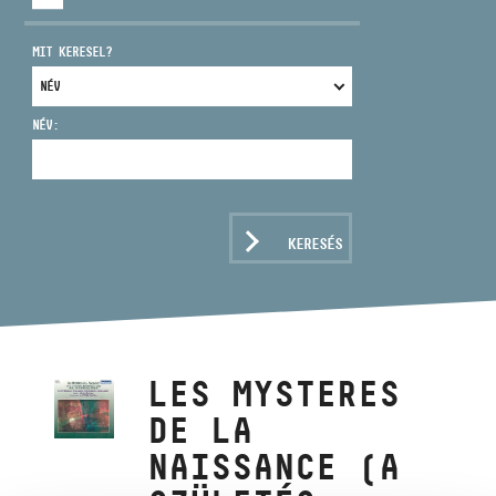
MIT KERESEL?
NÉV:
CÍM
EMAIL
infokozpont@bmc.hu
KERESÉS
TELEFON
NYITVA TARTÁS
LES MYSTERES
DE LA
NAISSANCE (A