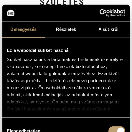
SZÜLETÉS
MŰVÉSZADATBÁZIS
TITKAI)
ZENEMŰ-ADATBÁZIS
(LES MYSTERES DE LA NAISSANCE
(THE MYSTERIES OF BIRTH))
Beleegyezés
Részletek
A sütikről
ZENEI KÖNYVTÁR, ONLINE KATALÓGUS
Album
ALAPADATOK
Ez a weboldal sütiket használ
Sütiket használunk a tartalmak és hirdetések személyre
Dukay Barnabás
/
Gazda Péter
/
Hollós Máté
/
Lendvay
SZERZŐK
Kamilló
/
Szőllősy András
/
Sári József
szabásához, közösségi funkciók biztosításához,
Hungaroton
KIADÓ
valamint weboldalforgalmunk elemzéséhez. Ezenkívül
HCD 31766
közösségi média-, hirdető- és elemező partnereinkkel
KATALÓGUSSZÁMA
megosztjuk az Ön weboldalhasználatra vonatkozó
1999
MEGJELENÉS
ÉVE
adatait, akik kombinálhatják az adatokat más olyan
Részletes adatok
RÉSZLETEK
adatokkal, amelyeket Ön adott meg számukra vagy az
Gazda Péter
Ön által használt más szolgáltatásokból gyűjtöttek.
ELŐADÓK
Frank Mária
/
Hamar Péter
/
Isépy Éva
/
Kelemen Pál
/
Kiss
KÖZREMŰKÖDŐK
György
/
Klepoch Ernő
/
Kostyál Kálmán
/
Lovas György
/
Hozzájárulás
Martos Attila
/
Pista András
/
Rolla János
/
Sándor Anna
/
Elengedhetetlen
Tfirst Zoltán
/
Várnagy Mihály
/
Weisz Zsuzsa
/
Áldor Lili
kiválasztása