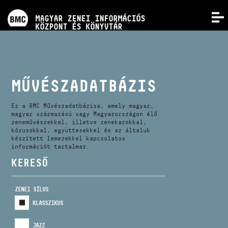
PROGRAMOK
MAGYAR ZENEI INFORMÁCIÓS
MENÜ
KÖZPONT ÉS KÖNYVTÁR
VERSENYEK
KÉPZÉSEK
MŰVÉSZADATBÁZIS
KIADVÁNYOK
Ez a BMC Művészadatbázisa, amely magyar,
magyar származású vagy Magyarországon élő
zeneművészekkel, illetve zenekarokkal,
kórusokkal, együttesekkel és az általuk
RÓLUNK
készített lemezekkel kapcsolatos
információt tartalmaz.
KERESŐ
KAPCSOLAT
ZENEI SÍLUS
VIDEÓ GALÉRIA
KLASSZIKUS
JAZZ