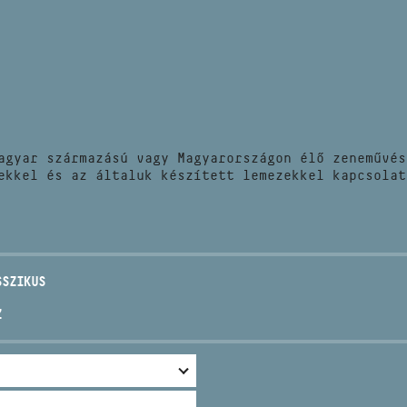
HÍREK
CÍM
VERSENYEK
EMAIL
infokozpont@bmc.hu
KIADVÁNYOK
TELEFON
agyar származású vagy Magyarországon élő zeneművés
KAPCSOLAT
ekkel és az általuk készített lemezekkel kapcsolat
NYITVA TARTÁS
SSZIKUS
Z