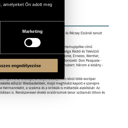
l, amelyeket Ön adott meg
Marketing
eként. Korábban Hoór-Tempis Erzsébetnél és Récsey Elzánál tanult
n az Ybl-palotában, ahol 1981-ben Rossini: Hamupipőke című
kese, majd vendégművésze. 1983-ban a Belga Rádió és Televízió
énekelt: Tamino, Don Ottavio, Ferrando, Belmonte, Ernesto, Werther,
akban több Hungaroton-lemezfelvétel (pl. Donizetti: Don Pasquale -
ossini: Alkalom szüli a tolvajt - Alberto, Schubert: Három a kislány -
szes engedélyezése
zerepe Verdi Otellója, amellyel Budapesten kívül több európai
énekelte először Wiesbadenben, majd meghívást kapott e szerepre
 Hermannként, a szakma és a kritikák is méltatták alakítását. Az
liában is. Rendszeresen énekli oratóriumok tenor szólamát itthon és