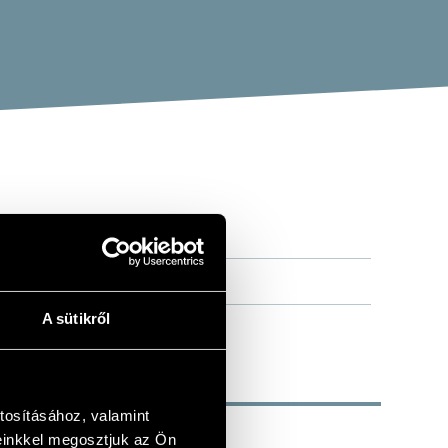
A sütikről
tosításához, valamint
einkkel megosztjuk az Ön