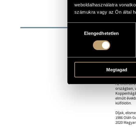
1953
weboldalhasználatra vonatko
SZÜLETÉSI DÁTUM
számukra vagy az Ön által ha
BIOG
Hozzájárulás
Elengedhetetlen
kiválasztása
1981-ben sze
énekelni, va
Már főiskolá
operájának R
énekversenyén
Almaviva gró
Ernesto, Händ
Megtagad
Schubert, Vi
Az évek sorá
országban, v
Koppenhágába
elmúlt évekb
külföldön.
Díjak, elism
1986 Oláh G
2020 Magyar