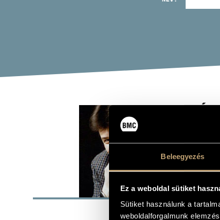
BÁN
ének - tenor
Beleegyezés
ALAP
Ez a weboldal sütiket haszn
Sütiket használunk a tartal
Budapest
SZÜLETÉSI HELY
weboldalforgalmunk elemzésé