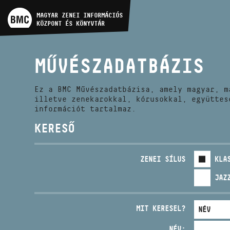
MŰVÉSZADATBÁZIS
MAGYAR ZENEI INFORMÁCIÓS
KÖZPONT ÉS KÖNYVTÁR
ZENEMŰ-ADATBÁZIS
MŰVÉSZADATBÁZIS
ZENEI KÖNYVTÁR, ONLINE
KATALÓGUS
Ez a BMC Művészadatbázisa, amely magyar, m
illetve zenekarokkal, kórusokkal, együttes
információt tartalmaz.
KERESŐ
ZENEI SÍLUS
KLA
JAZ
MIT KERESEL?
NÉV: