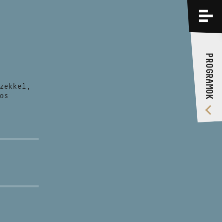
PROGRAMOK
KÉPZÉSEK
PROGRAMOK
RÓLUNK
zekkel,
VIDEÓ GALÉRIA
os