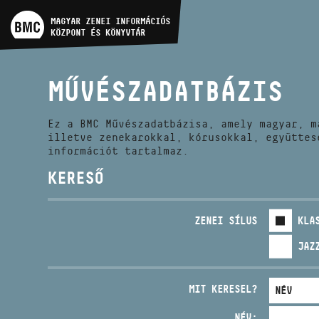
MŰVÉSZADATBÁZIS
MAGYAR ZENEI INFORMÁCIÓS
KÖZPONT ÉS KÖNYVTÁR
ZENEMŰ-ADATBÁZIS
MŰVÉSZADATBÁZIS
ZENEI KÖNYVTÁR, ONLINE
KATALÓGUS
Ez a BMC Művészadatbázisa, amely magyar, m
illetve zenekarokkal, kórusokkal, együttes
információt tartalmaz.
KERESŐ
ZENEI SÍLUS
KLA
JAZ
MIT KERESEL?
NÉV: