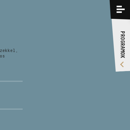
PROGRAMOK
KÉPZÉSEK
PROGRAMOK
RÓLUNK
zekkel,
VIDEÓ GALÉRIA
os