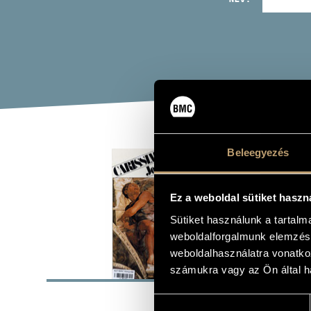
CAR
Beleegyezés
(CARIS
Ez a weboldal sütiket haszn
Album
Sütiket használunk a tartal
weboldalforgalmunk elemzésé
weboldalhasználatra vonatko
ALAP
számukra vagy az Ön által ha
Hungaroton
KIADÓ
Hozzájárulás