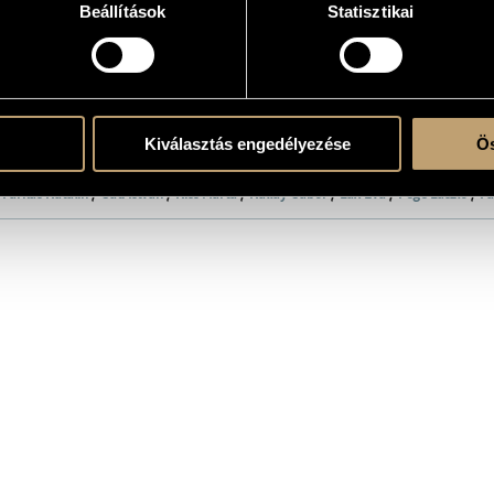
Beállítások
Statisztikai
atok
adás CD-n: Hungaroton HCD 12509
Kiválasztás engedélyezése
Ös
arazenekar (Corelli Chamber Orchestra)
/
Liszt Ferenc Zeneművészeti Egyetem Ka
/
Farkas Katalin
/
Gáti István
/
Kiss Márta
/
Kállay Gábor
/
Lax Éva
/
Pege László
/
Pá