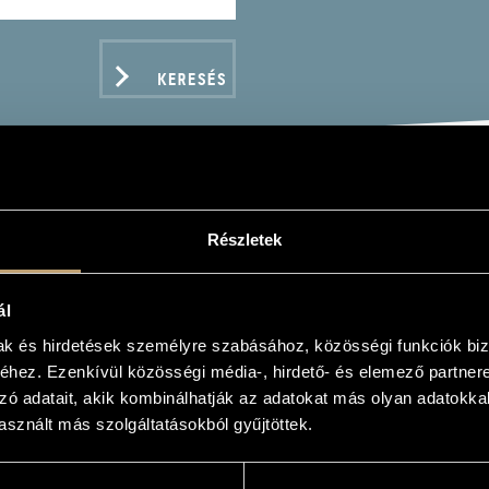
KERESÉS
ISSIMI, GIACOMO: JÓN
Részletek
SIMI, GIACOMO: JONAS; BALTAZAR)
ál
mak és hirdetések személyre szabásához, közösségi funkciók biz
hez. Ezenkívül közösségi média-, hirdető- és elemező partner
zó adatait, akik kombinálhatják az adatokat más olyan adatokka
ADATOK
sznált más szolgáltatásokból gyűjtöttek.