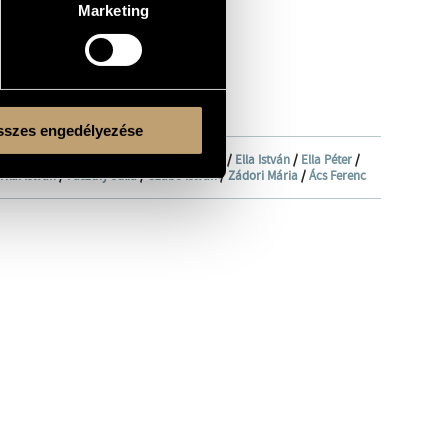
Marketing
szes engedélyezése
marakórusa
/
Blazsó Sándor
/
Bándi János
/
Ella István
/
Ella Péter
/
rkai István
/
Pászthy Júlia
/
Szabó István
/
Zádori Mária
/
Ács Ferenc