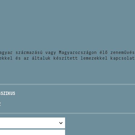
HÍREK
CÍM
VERSENYEK
EMAIL
infokozpont@bmc.hu
KIADVÁNYOK
TELEFON
agyar származású vagy Magyarországon élő zeneművés
KAPCSOLAT
ekkel és az általuk készített lemezekkel kapcsolat
NYITVA TARTÁS
SSZIKUS
Z