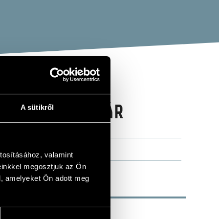
ÁS; BALTAZÁR
A sütikről
tosításához, valamint
einkkel megosztjuk az Ön
l, amelyeket Ön adott meg