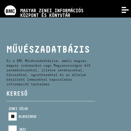
PROGRAMOK
MAGYAR ZENEI INFORMÁCIÓS
MENÜ
KÖZPONT ÉS KÖNYVTÁR
VERSENYEK
KÉPZÉSEK
MŰVÉSZADATBÁZIS
KIADVÁNYOK
Ez a BMC Művészadatbázisa, amely magyar,
magyar származású vagy Magyarországon élő
zeneművészekkel, illetve zenekarokkal,
kórusokkal, együttesekkel és az általuk
RÓLUNK
készített lemezekkel kapcsolatos
információt tartalmaz.
KERESŐ
KAPCSOLAT
ZENEI SÍLUS
VIDEÓ GALÉRIA
KLASSZIKUS
JAZZ