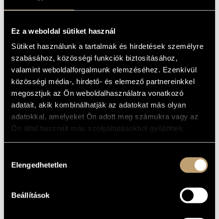
(GLIER, REINHOLD M.: STRING
MŰVÉSZADATBÁZIS
QUARTETS)
Album
ZENEMŰ-ADATBÁZIS
Ez a weboldal sütiket használ
Sütiket használunk a tartalmak és hirdetések személyre
ALAPADATOK
ZENEI KÖNYVTÁR, ONLINE KATALÓGUS
szabásához, közösségi funkciók biztosításához,
Hungaroton
valamint weboldalforgalmunk elemzéséhez. Ezenkívül
KIADÓ
közösségi média-, hirdető- és elemező partnereinkkel
HCD 32401
KATALÓGUSSZÁMA
megosztjuk az Ön weboldalhasználatra vonatkozó
2006
MEGJELENÉS
ÉVE
adatait, akik kombinálhatják az adatokat más olyan
Részletes adatok
adatokkal, amelyeket Ön adott meg számukra vagy az
RÉSZLETEK
Ön által használt más szolgáltatásokból gyűjtöttek.
Első kiadás
MEGJEGYZÉS
Kadduri Kousay H. Mahdi
/
Lesták Bedő Eszter
/
Pilz János
/
KÖZREMŰKÖDŐK
Rajncsák István
Hozzájárulás
Elengedhetetlen
kiválasztása
MŰVEK
Beállítások
SZERZŐ
CÍM
Glier,