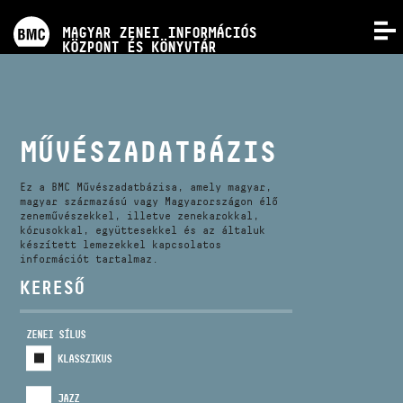
PROGRAMOK
MAGYAR ZENEI INFORMÁCIÓS
MENÜ
KÖZPONT ÉS KÖNYVTÁR
VERSENYEK
KÉPZÉSEK
MŰVÉSZADATBÁZIS
KIADVÁNYOK
Ez a BMC Művészadatbázisa, amely magyar,
magyar származású vagy Magyarországon élő
zeneművészekkel, illetve zenekarokkal,
kórusokkal, együttesekkel és az általuk
RÓLUNK
készített lemezekkel kapcsolatos
információt tartalmaz.
KERESŐ
KAPCSOLAT
ZENEI SÍLUS
VIDEÓ GALÉRIA
KLASSZIKUS
JAZZ