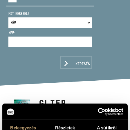
MIT KERESEL?
NÉV:
CÍM
EMAIL
infokozpont@bmc.hu
KERESÉS
TELEFON
NYITVA TARTÁS
GLIER,
REINHOLD M.:
VONÓSNÉGYESEK
Beleegyezés
Részletek
A sütikről