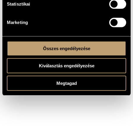
Statisztikai
Reinhold
A-dúr vonósnégyes No. 1 Op. 2
Moricevics
Glier,
g-moll vonósnégyes No. 2 Op.
Reinhold
20
Moricevics
Marketing
Összes engedélyezése
Kiválasztás engedélyezése
Megtagad