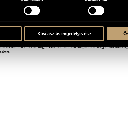
RÁFIA
DISZKOGRÁFIA
letett Japánban, karmesteri tanulmányait Watanabe Akeónál és Yamada Kazuónál fol
Kiválasztás engedélyezése
Ös
enei élet középpontjába, amikor első díjat nyert a Magyar Televízió I. Nemzetközi K
 dirigálja Németországban, Ausztriában és Angliában. A Magyar Állami Hangverse
ökös tiszteletbeli elnök-karnagya 1992-től. 1994-ben megkapta a Magyar Köztársasá
stere.