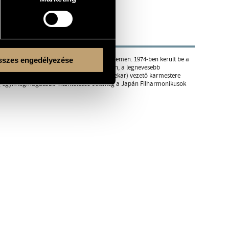
ytatta a Tokiói Művészeti és Zenei Egyetemen. 1974-ben került be a
szes engedélyezése
armesterversenyén. Sikere azóta is töretlen, a legnevesebb
nyzenekar (ma Nemzeti Filharmonikus Zenekar) vezető karmestere
g egyik legmagasabb kitüntetését. Jelenleg a Japán Filharmonikusok
Kulturális és Innovációs Minisztérium
Nemzeti Kulturális Alap
Ferencváros