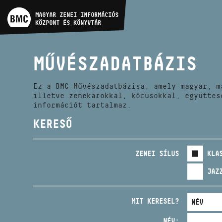
MŰVÉSZADATBÁZIS
MAGYAR ZENEI INFORMÁCIÓS
KÖZPONT ÉS KÖNYVTÁR
ZENEMŰ-ADATBÁZIS
MŰVÉSZADATBÁZIS
ZENEI KÖNYVTÁR, ONLINE
KATALÓGUS
Ez a BMC Művészadatbázisa, amely magyar, m
illetve zenekarokkal, kórusokkal, együttes
információt tartalmaz.
KERESŐ
ZENEI SÍLUS
KLA
JAZ
MIT KERESEL?
NÉV: