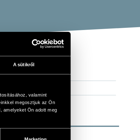
A sütikről
tosításához, valamint
einkkel megosztjuk az Ön
l, amelyeket Ön adott meg
Marketing