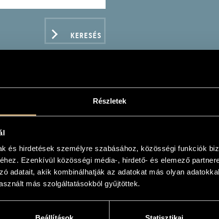
KERESÉS
Részletek
AYASHI KEN-ICHIRO
ál
mak és hirdetések személyre szabásához, közösségi funkciók biz
hez. Ezenkívül közösségi média-, hirdető- és elemező partner
zó adatait, akik kombinálhatják az adatokat más olyan adatokka
sznált más szolgáltatásokból gyűjtöttek.
ADATOK
Beállítások
Statisztikai