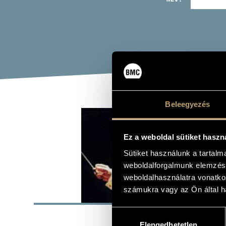
Beleegyezés
KOB
Ez a weboldal sütiket haszn
karmester
Sütiket használunk a tartal
weboldalforgalmunk elemzésé
weboldalhasználatra vonatko
számukra vagy az Ön által ha
ALAP
Hozzájárulás
SZÜLETÉSI HELY
Elengedhetetlen
kiválasztása