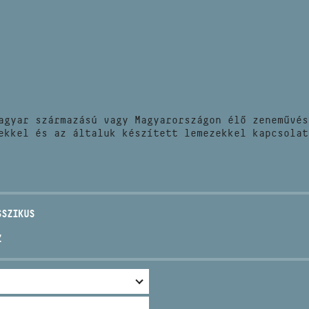
HÍREK
CÍM
VERSENYEK
EMAIL
infokozpont@bmc.hu
KIADVÁNYOK
TELEFON
agyar származású vagy Magyarországon élő zeneművés
KAPCSOLAT
ekkel és az általuk készített lemezekkel kapcsolat
NYITVA TARTÁS
SSZIKUS
Z