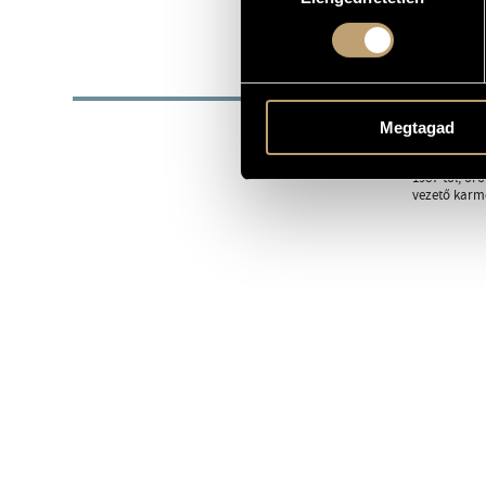
1940
SZÜLETÉSI DÁTUM
BIOG
1940-ben szü
Megtagad
nemzetközi z
zenekarokat
1987-től, ör
vezető karme