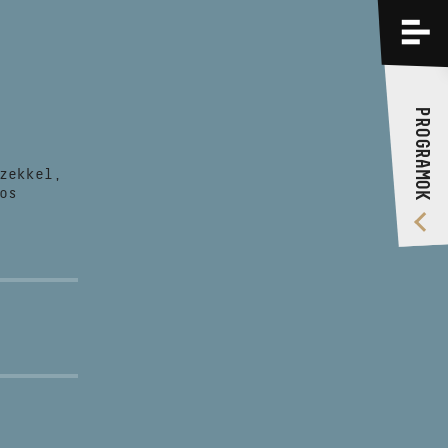
PROGRAMOK
KÉPZÉSEK
PROGRAMOK
RÓLUNK
zekkel,
VIDEÓ GALÉRIA
os