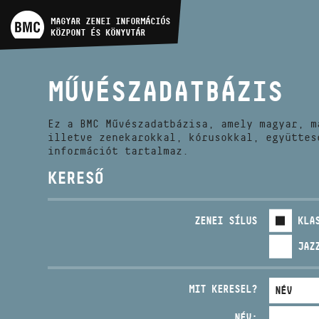
MŰVÉSZADATBÁZIS
MAGYAR ZENEI INFORMÁCIÓS
KÖZPONT ÉS KÖNYVTÁR
ZENEMŰ-ADATBÁZIS
MŰVÉSZADATBÁZIS
ZENEI KÖNYVTÁR, ONLINE
KATALÓGUS
Ez a BMC Művészadatbázisa, amely magyar, m
illetve zenekarokkal, kórusokkal, együttes
információt tartalmaz.
KERESŐ
ZENEI SÍLUS
KLA
JAZ
MIT KERESEL?
NÉV: