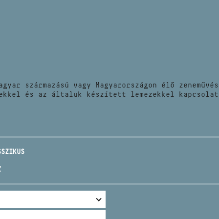
HÍREK
CÍM
VERSENYEK
EMAIL
infokozpont@bmc.hu
KIADVÁNYOK
TELEFON
agyar származású vagy Magyarországon élő zeneművés
KAPCSOLAT
ekkel és az általuk készített lemezekkel kapcsolat
NYITVA TARTÁS
SSZIKUS
Z