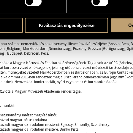
kó Pista - 1979; A XIX. századi magyar dalirodalom mesterei: Nyizsnyai, Palotási, Dó
tthon és külföldön számos előadást tartott a magyar zeneoktatási módszerről és 
ópa országaiban (Ausztria, Belgium, Franciaország, Lengyelország, Nagy-Britann
lló sorozatot tartott a Magyar Rádióban "Claudio Monteverdi madrigálkötetei" cím
 sorozatában. Két kötetes antológiát szerkesztett a XX. századi magyar kórusművek
Kiválasztás engedélyezése
Ös
 művek) címmel. (Athenaeum 2000 - Rózsvölgyi Kiadó - társszerkesztő. Társszerkes
ímmel CD antológiát jelentetett meg 2003-ban (társszerkesztő Párkai István).
pott számos nemzetközi és hazai verseny, illetve fesztivál zsűrijébe (Arezzo, Bécs, 
 [Belgium], Marktoberdorf [Németország], Pozsony, Preveza [Görögország], Spitt
ág], Budapest, Debrecen, Pécs.
 elnöke a Magyar Kórusok és Zenekarok Szövetségének. Tagja volt az AGEC (Arbeit
t kórusszervezet elnökségének, jelenleg utóbbi szervezet művészeti tanácsadója 
ten, műhelyeket vezetett Marktoberdorfban és Barcelonában, az Europa Cantat Fesz
ő alkalommal 2001-ben rendeztek meg a Liszt Ferenc Zeneakadémián (együttműködv
etekkel). Nemzetközi konferenciák, nyári egyetemek és kurzusok előadója.
013 óta a Magyar Művészeti Akadémia rendes tagja.
 munkái:
netudományi Intézet megbízásából:
 század magyar kórusirodalma
századi magyar dalirodalom mesterei: Egressy, Simonffy, Szentirmay.
századi magyar dalirodalom mestere: Dankó Pista