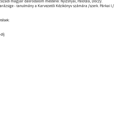
századi magyar dalirodalom mesterei: Nyizsnyai, Palotási, Dóczy.
arázsige - tanulmány a Karvezetői Kézikönyv számára /szerk. Párkai I./
etések:
díj