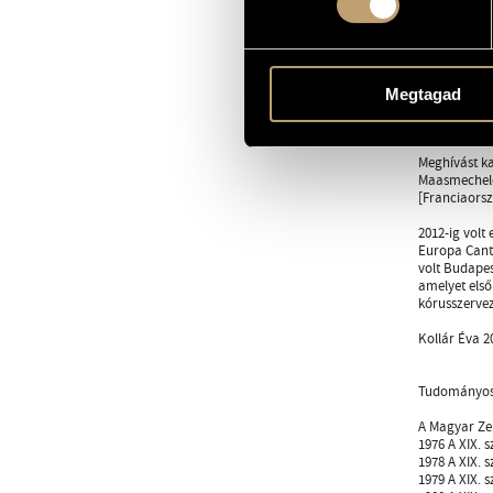
mestere: Dan
Kollár Éva i
valamint Eur
előadásból á
ajánljuk" c.
Megtagad
(egyneműkari
Évszázadai c
Meghívást ka
Maasmechelem
[Franciaorsz
2012-ig volt
Europa Canta
volt Budapes
amelyet els
kórusszervez
Kollár Éva 2
Tudományos
A Magyar Ze
1976 A XIX.
1978 A XIX. 
1979 A XIX. 