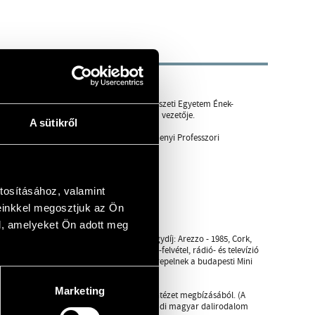
lt egyetemi tanára.
, 1997-től 2006-ig a Liszt Ferenc Zeneművészeti Egyetem Ének-
Doktoriskolájában a Karvezetés Alprogram vezetője.
A sütikről
etemi tanár" címet. 1997-től 2001-ig Széchenyi Professzori
tosításához, valamint
einkkel megosztjuk az Ön
l, amelyeket Ön adott meg
s díjat nyert nemzetközi versenyeken (nagydíj: Arezzo - 1985, Cork,
 Drau, Tours, stb.) Muzsikájukat számos CD-felvétel, rádió- és televízió
lapítója és szervezője. Rendszeresen szerepelnek a budapesti Mini
Marketing
yarországon" témában, a Zenetudományi Intézet megbízásából. (A
, Simonffy, Szentirmay - 1978; A XIX. századi magyar dalirodalom