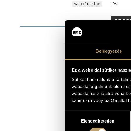
1945
SZÜLETÉSI DÁTUM
BIOG
A @@KAR_66##
1990 és 1997
zenetanár és
Beleegyezés
1969-ben ebb
Ösztöndíjas, 
Ez a weboldal sütiket haszn
Főbb kutatási
- A kórushan
Sütiket használunk a tartal
- XIX. száz
- Az európai
weboldalforgalmunk elemzésé
- Kórus mód
weboldalhasználatra vonatko
Kollár Éva a
számukra vagy az Ön által ha
Pécs - 1996, 
műsor rögzít
Fesztiválon,
Hozzájárulás
Elengedhetetlen
kiválasztása
1976 és 1980
XIX. század 