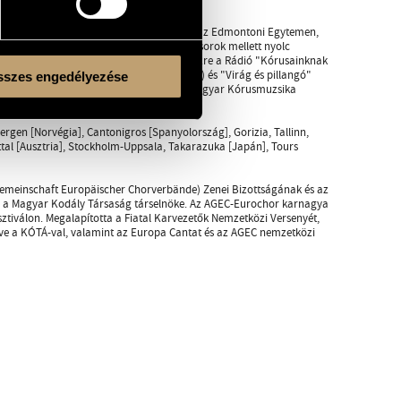
czy - 1980.)
karvezetői kurzusokat vezetett Kanadában, az Edmontoni Egytemen,
ia, Németország, Spanyolország). Más műsorok mellett nyolc
mel, és számos zenei ismertetést adott közre a Rádió "Kórusainknak
ből "Zengő csudaerdő" (vegyeskari művek) és "Virág és pillangó"
szes engedélyezése
ztők: Párkai István, Sapszon Ferenc.) A Magyar Kórusmuzsika
Bergen [Norvégia], Cantonigros [Spanyolország], Gorizia, Tallinn,
al [Ausztria], Stockholm-Uppsala, Takarazuka [Japán], Tours
sgemeinschaft Europäischer Chorverbände) Zenei Bizottságának és az
és a Magyar Kodály Társaság társelnöke. Az AGEC-Eurochor karnagya
tiválon. Megalapította a Fiatal Karvezetők Nemzetközi Versenyét,
e a KÓTÁ-val, valamint az Europa Cantat és az AGEC nemzetközi