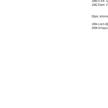
1980 A XIX. 
1982 Eben: V
Díjak, kitünt
1994 Liszt-díj
2008 Artisjus-