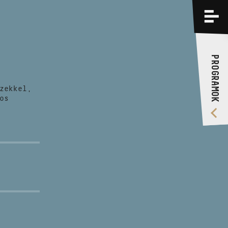
PROGRAMOK
KÉPZÉSEK
PROGRAMOK
RÓLUNK
zekkel,
VIDEÓ GALÉRIA
os