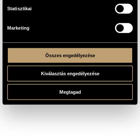
Fias Gábor 2000-ig, közel 35 éven át volt az együttes állandó
tagja brácsaművészként, de ezzel párhuzamosan, mintegy
Statisztikai
40 éven keresztül az Operaház Zenekarának is művésze volt,
ahol a hegedűszólamot erősítette. Több évig játszott a
Solistes Européens Luxenbourg zenekarában, illetve a
Budapesti Fesztiválzenekarban is. Nyugdíjba vonulása után
a Szent István Király Zeneművészeti Szakiskolában tanított
Marketing
kamarazenét. Néhány éve visszaköltözött szülővárosába,
Győrbe.
Összes engedélyezése
Kiválasztás engedélyezése
Megtagad