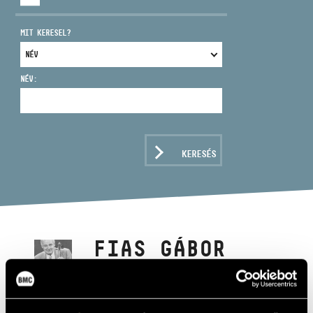
MIT KERESEL?
NÉV:
CÍM
EMAIL
infokozpont@bmc.hu
KERESÉS
TELEFON
NYITVA TARTÁS
FIAS GÁBOR
brácsa, hegedű