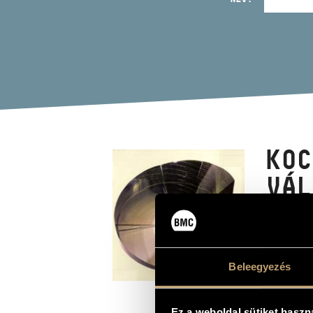
KOC
VÁL
MET
(KOCSÁ
METAMO
Beleegyezés
Album
Ez a weboldal sütiket haszn