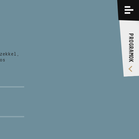
PROGRAMOK
KÉPZÉSEK
PROGRAMOK
RÓLUNK
zekkel,
VIDEÓ GALÉRIA
os