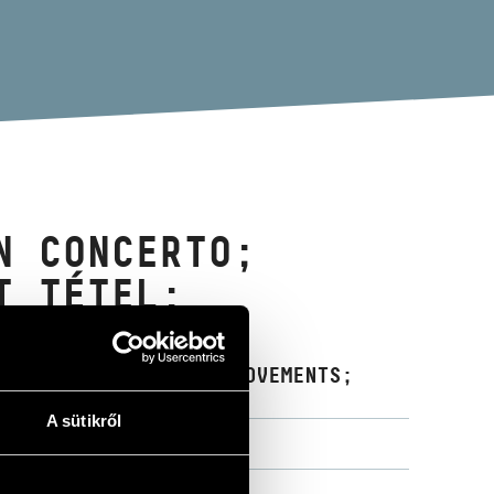
N CONCERTO;
T TÉTEL:
PER ORCHESTRA; FIVE MOVEMENTS;
A sütikről