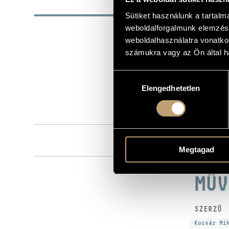
ALAP
Sütiket használunk a tartal
weboldalforgalmunk elemzésé
Kocsár Mikló
SZERZŐK
weboldalhasználatra vonatko
Hungaroton
KIADÓ
számukra vagy az Ön által ha
SLPX 12134
KATALÓGUSSZÁMA
Hozzájárulás
1986
MEGJELENÉS ÉVE
Elengedhetetlen
kiválasztása
Részletes ad
RÉSZLETEK
LP
MEGJEGYZÉS
Liszt Feren
KÖZREMŰKÖDŐK
Falvay Attila
Megtagad
MŰV
SZERZŐ
Kocsár Mi