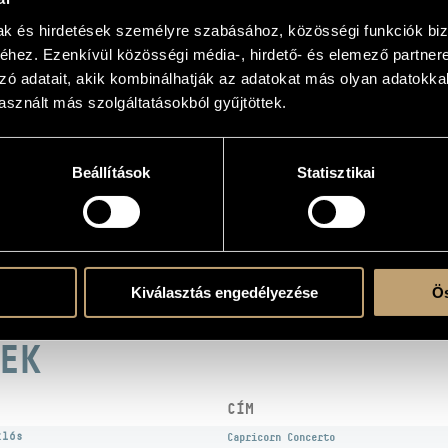
ADATOK
mak és hirdetések személyre szabásához, közösségi funkciók biz
hez. Ezenkívül közösségi média-, hirdető- és elemező partner
s
zó adatait, akik kombinálhatják az adatokat más olyan adatokka
sznált más szolgáltatásokból gyűjtöttek.
Beállítások
Statisztikai
atok
c Kamarazenekar (Franz Liszt Chamber Orchestra)
/
Magyar Rádió Szimfonikus Zen
/
Fias Gábor
/
Kocsár Miklós
/
Kovács Béla
/
Körmendi Klára
/
Lehel György
/
Matuz
Kiválasztás engedélyezése
Ös
EK
CÍM
klós
Capricorn Concerto