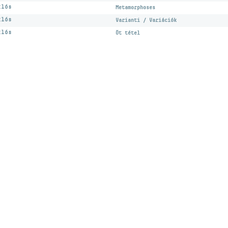
klós
Metamorphoses
klós
Varianti / Variációk
klós
Öt tétel
Desi
ozás
facebook oldal
YouTube csatorna