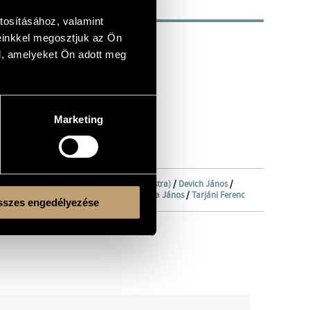
tosításához, valamint
einkkel megosztjuk az Ön
l, amelyeket Ön adott meg
Marketing
ekara (Hungarian Radio Symphony Orchestra)
/
Devich János
/
 István
/
Pertis Zsuzsa
/
Petz Ferenc
/
Rolla János
/
Tarjáni Ferenc
szes engedélyezése