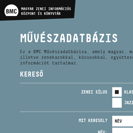
MŰVÉSZADATBÁZIS
MAGYAR ZENEI INFORMÁCIÓS
KÖZPONT ÉS KÖNYVTÁR
ZENEMŰ-ADATBÁZIS
MŰVÉSZADATBÁZIS
ZENEI KÖNYVTÁR, ONLINE
KATALÓGUS
Ez a BMC Művészadatbázisa, amely magyar, m
illetve zenekarokkal, kórusokkal, együttes
információt tartalmaz.
KERESŐ
ZENEI SÍLUS
KLA
JAZ
MIT KERESEL?
NÉV: