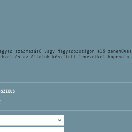
HÍREK
CÍM
VERSENYEK
EMAIL
infokozpont@bmc.hu
KIADVÁNYOK
TELEFON
agyar származású vagy Magyarországon élő zeneművés
KAPCSOLAT
ekkel és az általuk készített lemezekkel kapcsolat
NYITVA TARTÁS
SSZIKUS
Z