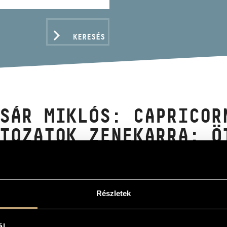
KERESÉS
SÁR MIKLÓS: CAPRICOR
TOZATOK ZENEKARRA; Ö
AMORFÓZISOK
R, MIKLÓS: CAPRICORN CONCERTO; VARIANTI 
RPHOSES)
Részletek
ál