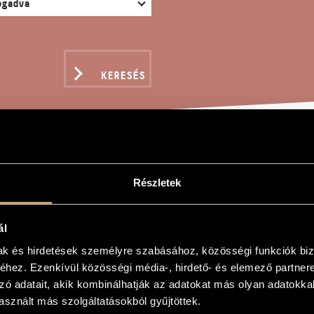
KERESÉS
 CARILLON
Részletek
ál
szló
mak és hirdetések személyre szabásához, közösségi funkciók biz
hez. Ezenkívül közösségi média-, hirdető- és elemező partner
zó adatait, akik kombinálhatják az adatokat más olyan adatokka
sznált más szolgáltatásokból gyűjtöttek.