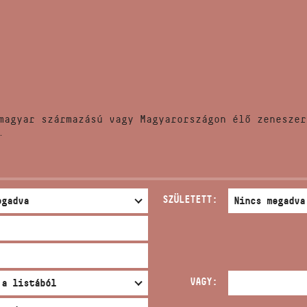
HÍREK
CÍM
VERSENYEK
EMAIL
infokozpont@bmc.hu
KIADVÁNYOK
TELEFON
magyar származású vagy Magyarországon élő zeneszer
KAPCSOLAT
.
NYITVA TARTÁS
SZÜLETETT:
VAGY: