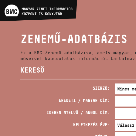
MŰVÉSZADATBÁZIS
MAGYAR ZENEI INFORMÁCIÓS
KÖZPONT ÉS KÖNYVTÁR
ZENEMŰ-ADATBÁZIS
ZENEMŰ-ADATBÁZIS
ZENEI KÖNYVTÁR, ONLINE
KATALÓGUS
Ez a BMC Zenemű-adatbázisa, amely magyar, 
műveivel kapcsolatos információt tartalmaz
KERESŐ
SZERZŐ:
EREDETI / MAGYAR CÍM:
IDEGEN NYELVŰ / ANGOL CÍM:
KELETKEZÉS ÉVE: