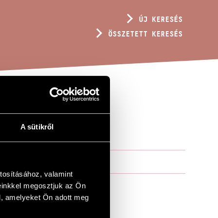
ÚJ KERESÉS
ÖSSZETETT KERESÉS
A sütikről
tosításához, valamint
einkkel megosztjuk az Ön
l, amelyeket Ön adott meg