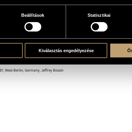
erre
Beállítások
Statisztikai
Kiválasztás engedélyezése
Ös
ent
87, West-Berlin, Germany; Jeffrey Bossin