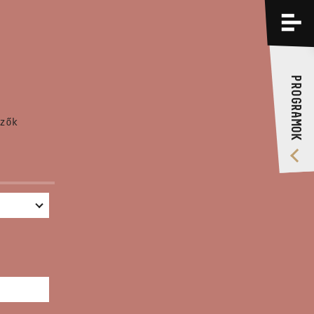
PROGRAMOK
KÉPZÉSEK
PROGRAMOK
RÓLUNK
zők
VIDEÓ GALÉRIA