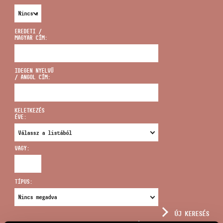
EREDETI /
MAGYAR CÍM:
CÍM
IDEGEN NYELVŰ
/ ANGOL CÍM:
EMAIL
infokozpont@bmc.hu
KELETKEZÉS
ÉVE:
TELEFON
VAGY:
NYITVA TARTÁS
TÍPUS:
ÚJ KERESÉS