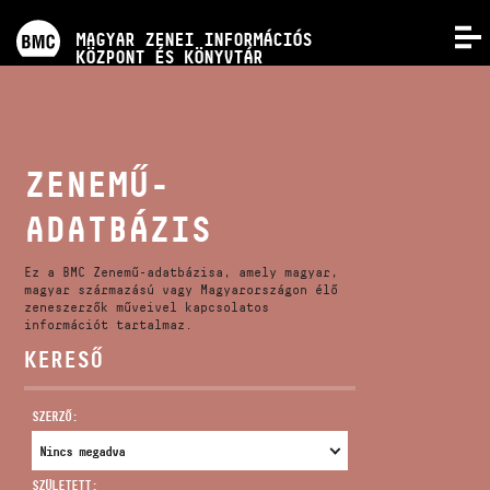
PROGRAMOK
MAGYAR ZENEI INFORMÁCIÓS
MENÜ
KÖZPONT ÉS KÖNYVTÁR
VERSENYEK
KÉPZÉSEK
ZENEMŰ-
ADATBÁZIS
KIADVÁNYOK
Ez a BMC Zenemű-adatbázisa, amely magyar,
RÓLUNK
magyar származású vagy Magyarországon élő
zeneszerzők műveivel kapcsolatos
információt tartalmaz.
KERESŐ
KAPCSOLAT
SZERZŐ:
VIDEÓ GALÉRIA
SZÜLETETT: