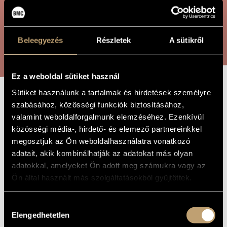
ÖSSZETETT KERESÉS
MŰVÉSZADATBÁZIS
ZENEMŰ-ADATBÁZIS
KERESÉS
Beleegyezés
Részletek
A sütikről
ZENEI KÖNYVTÁR, ONLINE KATALÓGUS
Ez a weboldal sütiket használ
Sütiket használunk a tartalmak és hirdetések személyre
MUTATIONS
szabásához, közösségi funkciók biztosításához,
A MŰ CÍME
valamint weboldalforgalmunk elemzéséhez. Ezenkívül
közösségi média-, hirdető- és elemező partnereinkkel
Dubrovay László
ZENESZERZŐ
megosztjuk az Ön weboldalhasználatra vonatkozó
adatait, akik kombinálhatják az adatokat más olyan
Mutations
EREDETI /
adatokkal, amelyeket Ön adott meg számukra vagy az
MAGYAR CÍM
Ön által használt más szolgáltatásokból gyűjtöttek.
Mutations
IDEGEN
NYELVŰ /
ANGOL CÍM
Hozzájárulás
1972
A MŰ
Elengedhetetlen
KELETKEZÉSI
kiválasztása
ÉVE