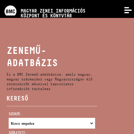
PROGRAMOK
MAGYAR ZENEI INFORMÁCIÓS
MENÜ
KÖZPONT ÉS KÖNYVTÁR
VERSENYEK
KÉPZÉSEK
ZENEMŰ-
ADATBÁZIS
KIADVÁNYOK
Ez a BMC Zenemű-adatbázisa, amely magyar,
RÓLUNK
magyar származású vagy Magyarországon élő
zeneszerzők műveivel kapcsolatos
információt tartalmaz.
KERESŐ
KAPCSOLAT
SZERZŐ:
VIDEÓ GALÉRIA
SZÜLETETT: