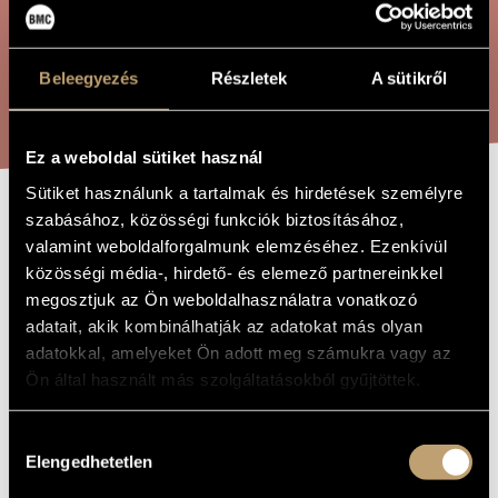
ÖSSZETETT KERESÉS
MŰVÉSZADATBÁZIS
ZENEMŰ-ADATBÁZIS
Beleegyezés
Részletek
A sütikről
KERESÉS
ZENEI KÖNYVTÁR, ONLINE KATALÓGUS
Ez a weboldal sütiket használ
Sütiket használunk a tartalmak és hirdetések személyre
szabásához, közösségi funkciók biztosításához,
BEVEZETÉS ÉS
A MŰ CÍME
valamint weboldalforgalmunk elemzéséhez. Ezenkívül
CSÁRDÁS
közösségi média-, hirdető- és elemező partnereinkkel
megosztjuk az Ön weboldalhasználatra vonatkozó
adatait, akik kombinálhatják az adatokat más olyan
Tóth Armand
ZENESZERZŐ
adatokkal, amelyeket Ön adott meg számukra vagy az
Ön által használt más szolgáltatásokból gyűjtöttek.
Bevezetés és Csárdás
EREDETI /
MAGYAR CÍM
Introduction and Csárdás
IDEGEN
Hozzájárulás
NYELVŰ /
Elengedhetetlen
ANGOL CÍM
kiválasztása
Két cimbalomra
ALCÍM