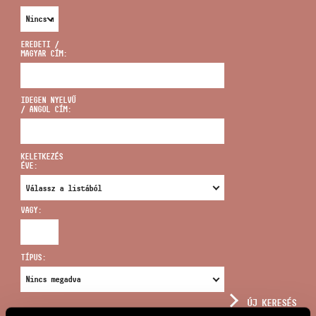
EREDETI /
MAGYAR CÍM:
CÍM
IDEGEN NYELVŰ
/ ANGOL CÍM:
EMAIL
infokozpont@bmc.hu
KELETKEZÉS
ÉVE:
TELEFON
VAGY:
NYITVA TARTÁS
TÍPUS:
ÚJ KERESÉS