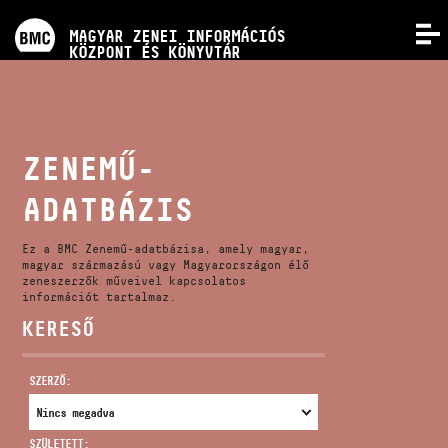
PROGRAMOK
MAGYAR ZENEI INFORMÁCIÓS
MENÜ
KÖZPONT ÉS KÖNYVTÁR
VERSENYEK
KÉPZÉSEK
ZENEMŰ-
ADATBÁZIS
KIADVÁNYOK
Ez a BMC Zenemű-adatbázisa, amely magyar,
RÓLUNK
magyar származású vagy Magyarországon élő
zeneszerzők műveivel kapcsolatos
információt tartalmaz.
KERESŐ
KAPCSOLAT
SZERZŐ:
VIDEÓ GALÉRIA
SZÜLETETT: