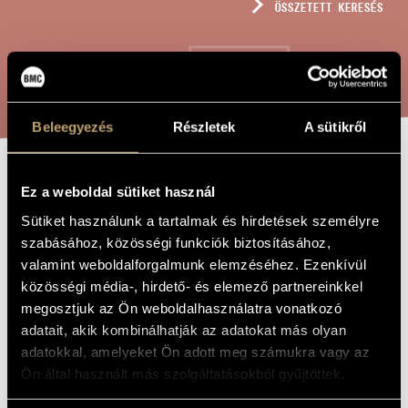
ÖSSZETETT KERESÉS
MŰVÉSZADATBÁZIS
ZENEMŰ-ADATBÁZIS
KERESÉS
ZENEI KÖNYVTÁR, ONLINE KATALÓGUS
Beleegyezés
Részletek
A sütikről
FANTASIA FÜR A
Ez a weboldal sütiket használ
A MŰ CÍME
Sütiket használunk a tartalmak és hirdetések személyre
szabásához, közösségi funkciók biztosításához,
Dinyés Dániel
ZENESZERZŐ
valamint weboldalforgalmunk elemzéséhez. Ezenkívül
Fantasia für A
közösségi média-, hirdető- és elemező partnereinkkel
EREDETI /
MAGYAR CÍM
megosztjuk az Ön weboldalhasználatra vonatkozó
Fantasia für A
IDEGEN
adatait, akik kombinálhatják az adatokat más olyan
NYELVŰ /
ANGOL CÍM
adatokkal, amelyeket Ön adott meg számukra vagy az
Fagottra
Ön által használt más szolgáltatásokból gyűjtöttek.
ALCÍM
2025
A MŰ