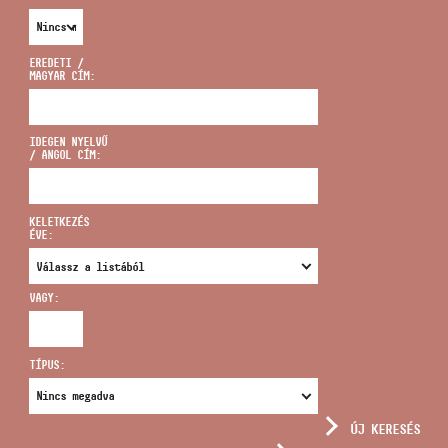
EREDETI /
MAGYAR CÍM:
CÍM
IDEGEN NYELVŰ
/ ANGOL CÍM:
EMAIL
infokozpont@bmc.hu
KELETKEZÉS
ÉVE:
TELEFON
VAGY:
NYITVA TARTÁS
TÍPUS:
ÚJ KERESÉS