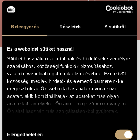
ÖSSZETETT KERESÉS
MŰVÉSZADATBÁZIS
ZENEMŰ-ADATBÁZIS
KERESÉS
Beleegyezés
Részletek
A sütikről
ZENEI KÖNYVTÁR, ONLINE KATALÓGUS
Ez a weboldal sütiket használ
Sütiket használunk a tartalmak és hirdetések személyre
SINDBAD
A MŰ CÍME
szabásához, közösségi funkciók biztosításához,
valamint weboldalforgalmunk elemzéséhez. Ezenkívül
közösségi média-, hirdető- és elemező partnereinkkel
Tóth Péter
ZENESZERZŐ
megosztjuk az Ön weboldalhasználatra vonatkozó
adatait, akik kombinálhatják az adatokat más olyan
Sindbad
EREDETI /
MAGYAR CÍM
adatokkal, amelyeket Ön adott meg számukra vagy az
Sindbad
Ön által használt más szolgáltatásokból gyűjtöttek.
IDEGEN
NYELVŰ /
ANGOL CÍM
Variációk zenekarra
Hozzájárulás
ALCÍM
Elengedhetetlen
kiválasztása
2025
A MŰ