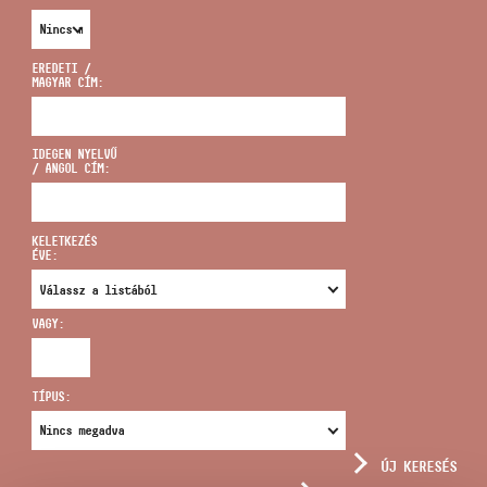
EREDETI /
MAGYAR CÍM:
CÍM
IDEGEN NYELVŰ
/ ANGOL CÍM:
EMAIL
infokozpont@bmc.hu
KELETKEZÉS
ÉVE:
TELEFON
VAGY:
NYITVA TARTÁS
TÍPUS:
ÚJ KERESÉS