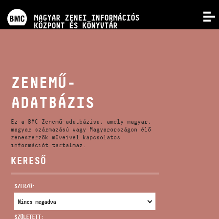
PROGRAMOK
MAGYAR ZENEI INFORMÁCIÓS
MENÜ
KÖZPONT ÉS KÖNYVTÁR
VERSENYEK
KÉPZÉSEK
ZENEMŰ-
ADATBÁZIS
KIADVÁNYOK
Ez a BMC Zenemű-adatbázisa, amely magyar,
RÓLUNK
magyar származású vagy Magyarországon élő
zeneszerzők műveivel kapcsolatos
információt tartalmaz.
KERESŐ
KAPCSOLAT
SZERZŐ:
VIDEÓ GALÉRIA
SZÜLETETT: