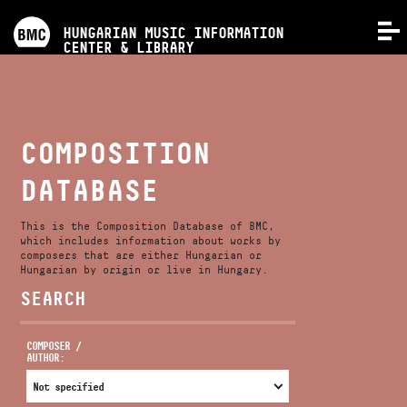
PROGRAMS
HUNGARIAN MUSIC INFORMATION
MENU
CENTER & LIBRARY
COMPETITIONS
TRAININGS
COMPOSITION
DATABASE
RELEASES
This is the Composition Database of BMC,
ABOUT US
which includes information about works by
composers that are either Hungarian or
Hungarian by origin or live in Hungary.
SEARCH
CONTACT
COMPOSER /
AUTHOR:
VIDEO GALLERY