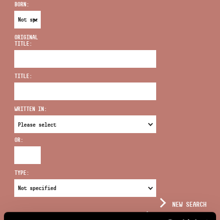
BORN:
ORIGINAL
TITLE:
ADDRESS
TITLE:
EMAIL
infokozpont@bmc.hu
WRITTEN IN:
PHONE
OR:
OPENING HOURS
TYPE:
NEW SEARCH
COMPLEX SEARCH