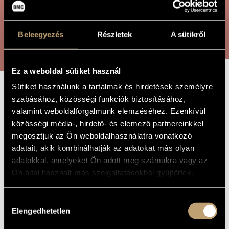
ARTIST DATABASE
COMPOSITION DATABASE
SEARCH
Beleegyezés
Részletek
A sütikről
MUSIC LIBRARY, ONLINE CATALOG
Ez a weboldal sütiket használ
Sütiket használunk a tartalmak és hirdetések személyre
SINDBAD
szabásához, közösségi funkciók biztosításához,
TITLE OF
THE WORK
valamint weboldalforgalmunk elemzéséhez. Ezenkívül
közösségi média-, hirdető- és elemező partnereinkkel
Tóth Péter
COMPOSER
megosztjuk az Ön weboldalhasználatra vonatkozó
adatait, akik kombinálhatják az adatokat más olyan
Sindbad
ORIGINAL /
adatokkal, amelyeket Ön adott meg számukra vagy az
HUNGARIAN
TITLE
Ön által használt más szolgáltatásokból gyűjtöttek.
Sindbad
FOREIGN
LANGUAGE /
ENGLISH
Hozzájárulás
TITLE
Elengedhetetlen
kiválasztása
Variations for orchestra
SUBTITLE