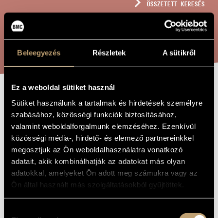
ÖSSZETETT KERESÉS
MŰVÉSZADATBÁZIS
ZENEMŰ-ADATBÁZIS
KERESÉS
ZENEI KÖNYVTÁR, ONLINE KATALÓGUS
Beleegyezés
Részletek
A sütikről
Ez a weboldal sütiket használ
BORC
A MŰ CÍME
Sütiket használunk a tartalmak és hirdetések személyre
szabásához, közösségi funkciók biztosításához,
valamint weboldalforgalmunk elemzéséhez. Ezenkívül
Dinyés Dániel
ZENESZERZŐ
közösségi média-, hirdető- és elemező partnereinkkel
megosztjuk az Ön weboldalhasználatra vonatkozó
Borc
EREDETI /
MAGYAR CÍM
adatait, akik kombinálhatják az adatokat más olyan
Borc
adatokkal, amelyeket Ön adott meg számukra vagy az
IDEGEN
NYELVŰ /
Ön által használt más szolgáltatásokból gyűjtöttek.
ANGOL CÍM
Hegedű szólóra, obligát kísérettel
ALCÍM
Hozzájárulás
2024
A MŰ