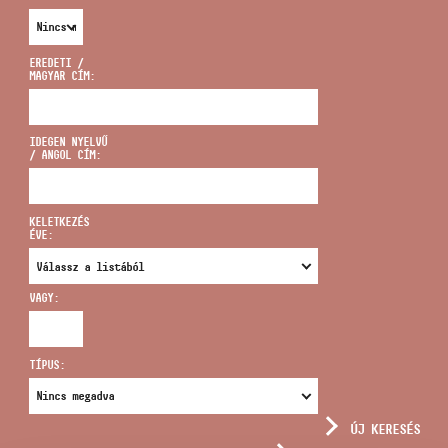
EREDETI /
MAGYAR CÍM:
CÍM
IDEGEN NYELVŰ
/ ANGOL CÍM:
EMAIL
infokozpont@bmc.hu
KELETKEZÉS
ÉVE:
TELEFON
VAGY:
NYITVA TARTÁS
TÍPUS:
ÚJ KERESÉS