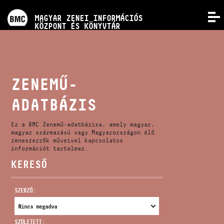
PROGRAMOK
MAGYAR ZENEI INFORMÁCIÓS
MENÜ
KÖZPONT ÉS KÖNYVTÁR
VERSENYEK
KÉPZÉSEK
ZENEMŰ-
ADATBÁZIS
KIADVÁNYOK
Ez a BMC Zenemű-adatbázisa, amely magyar,
RÓLUNK
magyar származású vagy Magyarországon élő
zeneszerzők műveivel kapcsolatos
információt tartalmaz.
KERESŐ
KAPCSOLAT
SZERZŐ:
VIDEÓ GALÉRIA
SZÜLETETT: