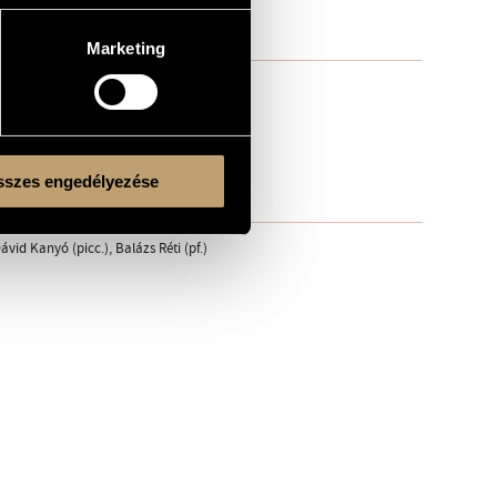
Marketing
szes engedélyezése
vid Kanyó (picc.), Balázs Réti (pf.)