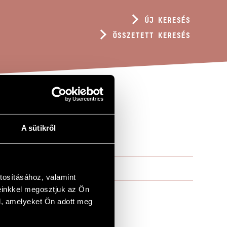
ÚJ KERESÉS
ÖSSZETETT KERESÉS
A sütikről
tosításához, valamint
einkkel megosztjuk az Ön
l, amelyeket Ön adott meg