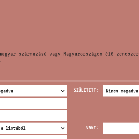
HÍREK
CÍM
VERSENYEK
EMAIL
infokozpont@bmc.hu
KIADVÁNYOK
TELEFON
magyar származású vagy Magyarországon élő zeneszer
KAPCSOLAT
.
NYITVA TARTÁS
SZÜLETETT:
VAGY: