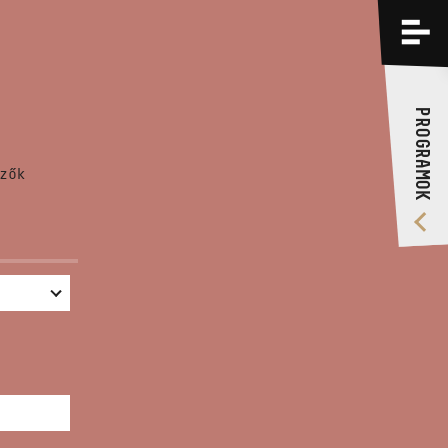
PROGRAMOK
KÉPZÉSEK
PROGRAMOK
RÓLUNK
zők
VIDEÓ GALÉRIA