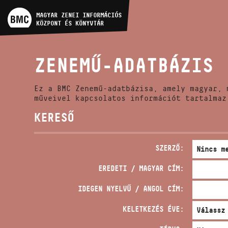
MŰVÉSZADATBÁZIS
MAGYAR ZENEI INFORMÁCIÓS
KÖZPONT ÉS KÖNYVTÁR
ZENEMŰ-ADATBÁZIS
ZENEMŰ-ADATBÁZIS
ZENEI KÖNYVTÁR, ONLINE
KATALÓGUS
Ez a BMC Zenemű-adatbázisa, amely magyar, 
műveivel kapcsolatos információt tartalmaz
KERESŐ
SZERZŐ:
EREDETI / MAGYAR CÍM:
IDEGEN NYELVŰ / ANGOL CÍM:
KELETKEZÉS ÉVE: