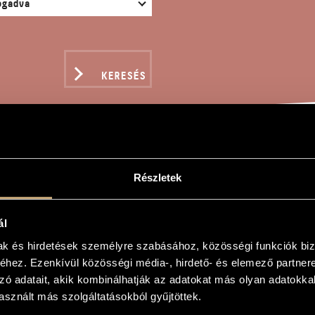
KERESÉS
COLOSCHERZO
Részletek
ál
án
mak és hirdetések személyre szabásához, közösségi funkciók biz
hez. Ezenkívül közösségi média-, hirdető- és elemező partner
rzo
zó adatait, akik kombinálhatják az adatokat más olyan adatokka
rzo
sznált más szolgáltatásokból gyűjtöttek.
 zongorára