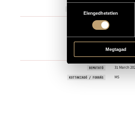
Hozzájárulás
2025
A MŰ KELETKEZÉSI ÉVE
Elengedhetetlen
kiválasztása
Kamarazen
TÍPUS
2
ELŐADÓK SZÁMA
picc., pf.
ELŐADÓI APPARÁTUS
Megtagad
One movem
TÉTELEK, RÉSZEK
31 March 202
BEMUTATÓ
MS
KOTTAKIADÓ / FORRÁS