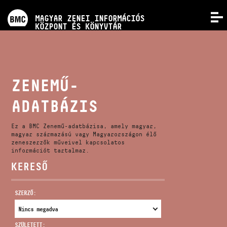
PROGRAMOK
MAGYAR ZENEI INFORMÁCIÓS
MENÜ
KÖZPONT ÉS KÖNYVTÁR
VERSENYEK
KÉPZÉSEK
ZENEMŰ-
ADATBÁZIS
KIADVÁNYOK
Ez a BMC Zenemű-adatbázisa, amely magyar,
RÓLUNK
magyar származású vagy Magyarországon élő
zeneszerzők műveivel kapcsolatos
információt tartalmaz.
KERESŐ
KAPCSOLAT
SZERZŐ:
VIDEÓ GALÉRIA
SZÜLETETT: