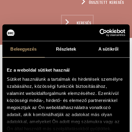
ÖSSZETETT KERESÉS
MŰVÉSZADATBÁZIS
ZENEMŰ-ADATBÁZIS
KERESÉS
ZENEI KÖNYVTÁR, ONLINE KATALÓGUS
Beleegyezés
Részletek
A sütikről
DIE REISE
A MŰ CÍME
EINER
Ez a weboldal sütiket használ
POSTKARTE
Sütiket használunk a tartalmak és hirdetések személyre
szabásához, közösségi funkciók biztosításához,
valamint weboldalforgalmunk elemzéséhez. Ezenkívül
Dinyés Dániel
ZENESZERZŐ
közösségi média-, hirdető- és elemező partnereinkkel
megosztjuk az Ön weboldalhasználatra vonatkozó
Die Reise einer Postkarte
EREDETI /
adatait, akik kombinálhatják az adatokat más olyan
MAGYAR CÍM
adatokkal, amelyeket Ön adott meg számukra vagy az
Die Reise einer Postkarte
IDEGEN
NYELVŰ /
Ön által használt más szolgáltatásokból gyűjtöttek.
ANGOL CÍM