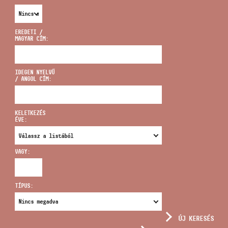
EREDETI /
MAGYAR CÍM:
CÍM
IDEGEN NYELVŰ
/ ANGOL CÍM:
EMAIL
infokozpont@bmc.hu
KELETKEZÉS
ÉVE:
TELEFON
VAGY:
NYITVA TARTÁS
TÍPUS:
ÚJ KERESÉS