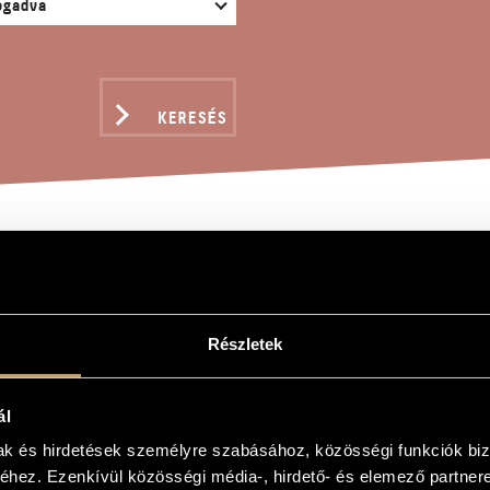
KERESÉS
EBRAE
Részletek
d
ál
mak és hirdetések személyre szabásához, közösségi funkciók biz
hez. Ezenkívül közösségi média-, hirdető- és elemező partner
ényik Sándor, Bátki-Fazekas Zoltán és Paul Celan verseire - Mezzo-szopránra és z