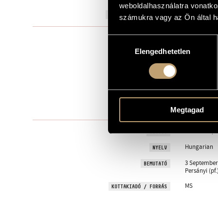
weboldalhasználatra vonatko
2023
A MŰ KELETKEZÉSI ÉVE
számukra vagy az Ön által ha
Szólóhang(o
TÍPUS
Hozzájárulás
Elengedhetetlen
kiválasztása
2
ELŐADÓK SZÁMA
Ms., pf.
ELŐADÓI APPARÁTUS
1. Akarom (R
TÉTELEK, RÉSZEK
2. Szeress (
3.
4.
Megtagad
REMÉNYIK, S
SZÖVEG
Hungarian
NYELV
3 September 
BEMUTATÓ
Persányi (pf.
MS
KOTTAKIADÓ / FORRÁS