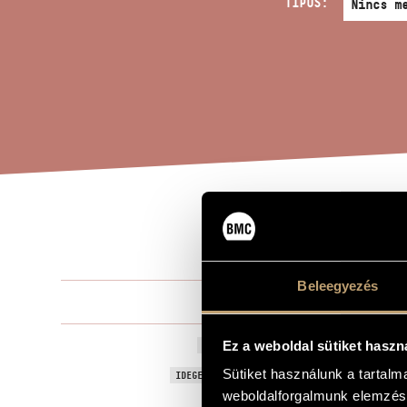
TÍPUS:
TEN
A MŰ CÍME
Beleegyezés
Tóth Arman
ZENESZERZŐ
Tenebrae
Ez a weboldal sütiket haszn
EREDETI / MAGYAR CÍM
Tenebrae
Sütiket használunk a tartal
IDEGEN NYELVŰ / ANGOL CÍM
weboldalforgalmunk elemzésé
Négy dal Rem
ALCÍM