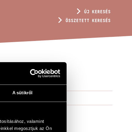
ÚJ KERESÉS
ÖSSZETETT KERESÉS
A sütikről
tosításához, valamint
einkkel megosztjuk az Ön
ongorára