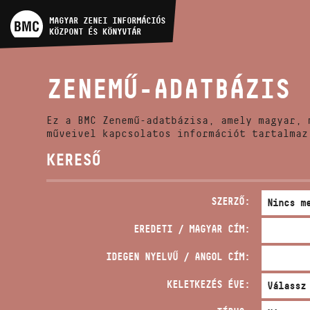
MŰVÉSZADATBÁZIS
MAGYAR ZENEI INFORMÁCIÓS
KÖZPONT ÉS KÖNYVTÁR
ZENEMŰ-ADATBÁZIS
ZENEMŰ-ADATBÁZIS
ZENEI KÖNYVTÁR, ONLINE
KATALÓGUS
Ez a BMC Zenemű-adatbázisa, amely magyar, 
műveivel kapcsolatos információt tartalmaz
KERESŐ
SZERZŐ:
EREDETI / MAGYAR CÍM:
IDEGEN NYELVŰ / ANGOL CÍM:
KELETKEZÉS ÉVE: