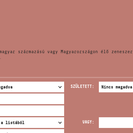
HÍREK
CÍM
VERSENYEK
EMAIL
infokozpont@bmc.hu
KIADVÁNYOK
TELEFON
magyar származású vagy Magyarországon élő zeneszer
KAPCSOLAT
.
NYITVA TARTÁS
SZÜLETETT:
VAGY: