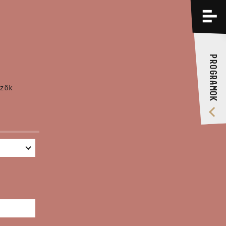
PROGRAMOK
KÉPZÉSEK
PROGRAMOK
RÓLUNK
zők
VIDEÓ GALÉRIA