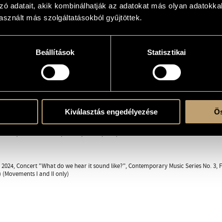
zó adatait, akik kombinálhatják az adatokat más olyan adatokka
sznált más szolgáltatásokból gyűjtöttek.
k)ra és szólóhangszer(ek)re
Beállítások
Statisztikai
eményik Sándor versére) / I want (Sándor Reményik)
Bátki-Fazekas Zoltán versére) / Love me (Zoltán Bátki-Fazekas)
Kiválasztás engedélyezése
Ös
ándor; RÁTKI-FAZEKAS, Zoltán; CELAN, Paul;
2024, Concert "What do we hear it sound like?", Contemporary Music Series No. 3, 
) (Movements I and II only)