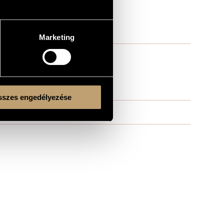
Marketing
szes engedélyezése