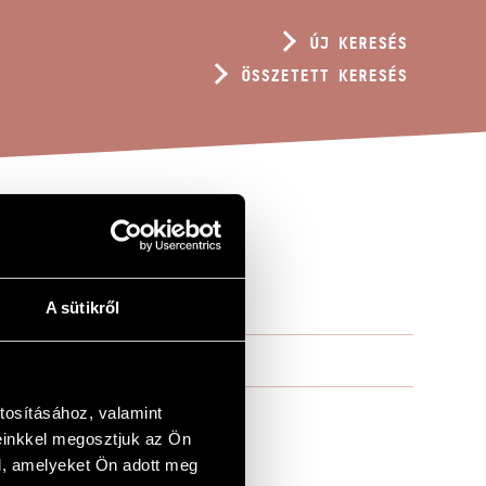
ÚJ KERESÉS
ÖSSZETETT KERESÉS
A sütikről
tosításához, valamint
einkkel megosztjuk az Ön
l, amelyeket Ön adott meg