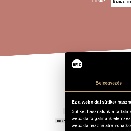
TÍPUS:
ELŐ
A MŰ CÍME
Beleegyezés
Tóth Péter
ZENESZERZŐ
Ez a weboldal sütiket haszn
Előttem a jó
Sütiket használunk a tartal
EREDETI / MAGYAR CÍM
weboldalforgalmunk elemzésé
Előttem a jó
IDEGEN NYELVŰ / ANGOL CÍM
weboldalhasználatra vonatko
Vegyeskarra
ALCÍM