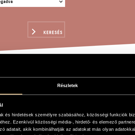
KERESÉS
TTEM A JÓISTEN
Részletek
ál
isten
mak és hirdetések személyre szabásához, közösségi funkciók biz
hez. Ezenkívül közösségi média-, hirdető- és elemező partner
isten
zó adatait, akik kombinálhatják az adatokat más olyan adatokka