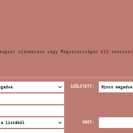
HÍREK
CÍM
VERSENYEK
EMAIL
infokozpont@bmc.hu
KIADVÁNYOK
TELEFON
magyar származású vagy Magyarországon élő zeneszer
KAPCSOLAT
.
NYITVA TARTÁS
SZÜLETETT:
VAGY: