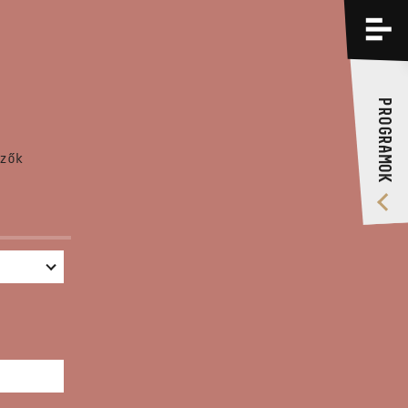
PROGRAMOK
KÉPZÉSEK
PROGRAMOK
RÓLUNK
zők
VIDEÓ GALÉRIA