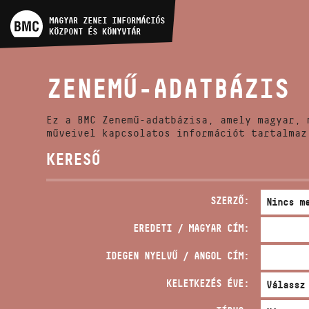
MŰVÉSZADATBÁZIS
MAGYAR ZENEI INFORMÁCIÓS
KÖZPONT ÉS KÖNYVTÁR
ZENEMŰ-ADATBÁZIS
ZENEMŰ-ADATBÁZIS
ZENEI KÖNYVTÁR, ONLINE
KATALÓGUS
Ez a BMC Zenemű-adatbázisa, amely magyar, 
műveivel kapcsolatos információt tartalmaz
KERESŐ
SZERZŐ:
EREDETI / MAGYAR CÍM:
IDEGEN NYELVŰ / ANGOL CÍM:
KELETKEZÉS ÉVE: