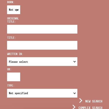
BORN:
ORIGINAL
TITLE:
ADDRESS
TITLE:
EMAIL
infokozpont@bmc.hu
WRITTEN IN:
PHONE
OR:
OPENING HOURS
TYPE:
NEW SEARCH
COMPLEX SEARCH