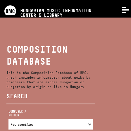
PROGRAMS
HUNGARIAN MUSIC INFORMATION
MENU
CENTER & LIBRARY
COMPETITIONS
TRAININGS
COMPOSITION
DATABASE
RELEASES
This is the Composition Database of BMC,
ABOUT US
which includes information about works by
composers that are either Hungarian or
Hungarian by origin or live in Hungary.
SEARCH
CONTACT
COMPOSER /
AUTHOR:
VIDEO GALLERY