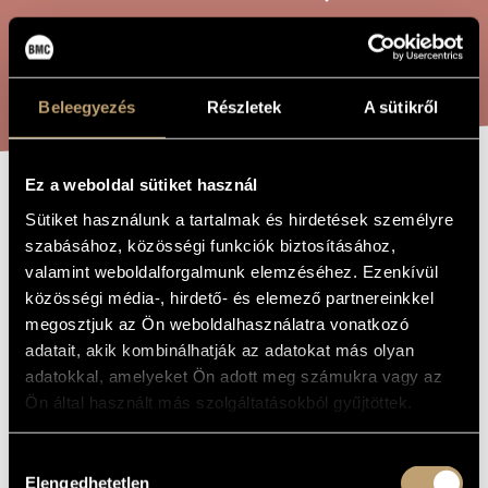
ARTIST DATABASE
COMPOSITION DATABASE
SEARCH
Beleegyezés
Részletek
A sütikről
MUSIC LIBRARY, ONLINE CATALOG
Ez a weboldal sütiket használ
ELŐTTEM A
TITLE OF
Sütiket használunk a tartalmak és hirdetések személyre
THE WORK
JÓISTEN
szabásához, közösségi funkciók biztosításához,
valamint weboldalforgalmunk elemzéséhez. Ezenkívül
közösségi média-, hirdető- és elemező partnereinkkel
Tóth Péter
COMPOSER
megosztjuk az Ön weboldalhasználatra vonatkozó
adatait, akik kombinálhatják az adatokat más olyan
Előttem a jóisten
ORIGINAL /
adatokkal, amelyeket Ön adott meg számukra vagy az
HUNGARIAN
TITLE
Ön által használt más szolgáltatásokból gyűjtöttek.
Előttem a jóisten
FOREIGN
LANGUAGE /
ENGLISH
Hozzájárulás
TITLE
Elengedhetetlen
kiválasztása