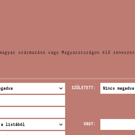
HÍREK
CÍM
VERSENYEK
EMAIL
infokozpont@bmc.hu
KIADVÁNYOK
TELEFON
magyar származású vagy Magyarországon élő zeneszer
KAPCSOLAT
.
NYITVA TARTÁS
SZÜLETETT:
VAGY: