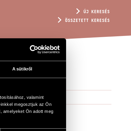
ÚJ KERESÉS
ÖSSZETETT KERESÉS
A sütikről
tosításához, valamint
einkkel megosztjuk az Ön
l, amelyeket Ön adott meg