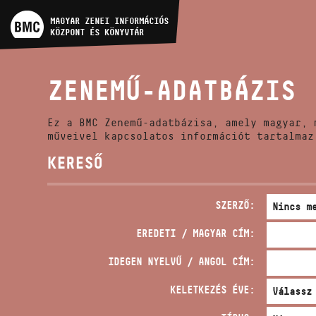
MŰVÉSZADATBÁZIS
MAGYAR ZENEI INFORMÁCIÓS
KÖZPONT ÉS KÖNYVTÁR
ZENEMŰ-ADATBÁZIS
ZENEMŰ-ADATBÁZIS
ZENEI KÖNYVTÁR, ONLINE
KATALÓGUS
Ez a BMC Zenemű-adatbázisa, amely magyar, 
műveivel kapcsolatos információt tartalmaz
KERESŐ
SZERZŐ:
EREDETI / MAGYAR CÍM:
IDEGEN NYELVŰ / ANGOL CÍM:
KELETKEZÉS ÉVE: