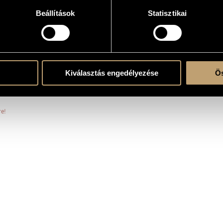
Beállítások
Statisztikai
k)ra és szólóhangszer(ek)re
ontinuo
Kiválasztás engedélyezése
Ös
, Sweden
re!