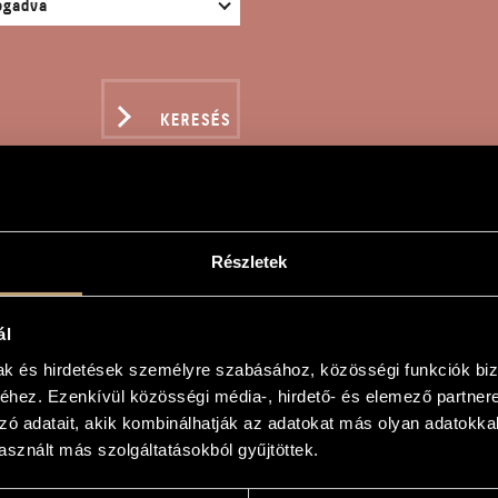
KERESÉS
Részletek
ES REGIS
ál
mak és hirdetések személyre szabásához, közösségi funkciók biz
hez. Ezenkívül közösségi média-, hirdető- és elemező partner
zó adatait, akik kombinálhatják az adatokat más olyan adatokka
sznált más szolgáltatásokból gyűjtöttek.
kk ária - Fuvolára, énekhangra és continuora