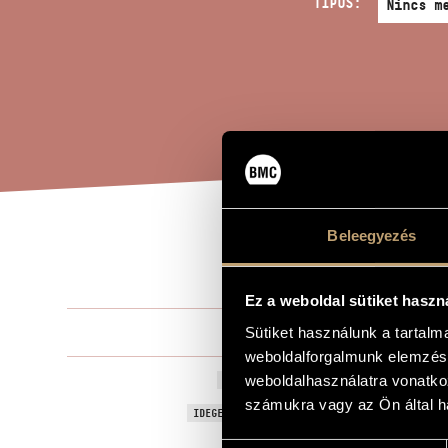
TÍPUS:
Beleegyezés
MIL
A MŰ CÍME
Ez a weboldal sütiket haszn
Bali János
Sütiket használunk a tartal
ZENESZERZŐ
weboldalforgalmunk elemzésé
Miles regis
weboldalhasználatra vonatko
EREDETI / MAGYAR CÍM
számukra vagy az Ön által ha
Miles regis
IDEGEN NYELVŰ / ANGOL CÍM
Francia baro
ALCÍM