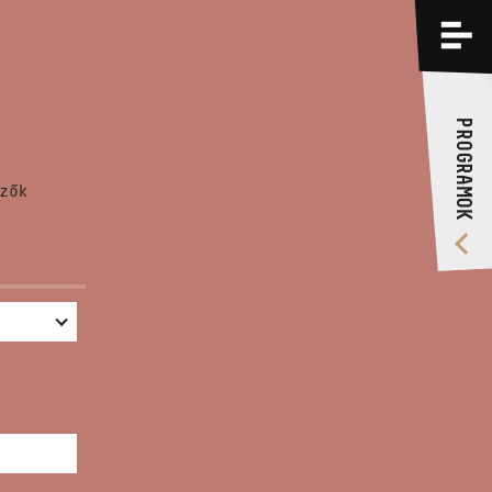
PROGRAMOK
KÉPZÉSEK
PROGRAMOK
RÓLUNK
zők
VIDEÓ GALÉRIA