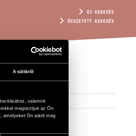
ÚJ KERESÉS
ÖSSZETETT KERESÉS
A sütikről
tosításához, valamint
einkkel megosztjuk az Ön
l, amelyeket Ön adott meg