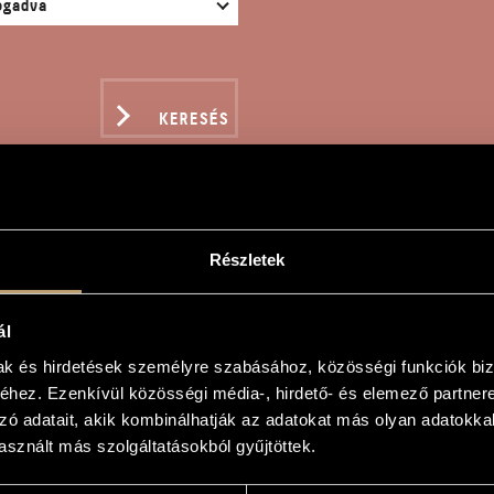
KERESÉS
Részletek
DOWS 2004
ál
mak és hirdetések személyre szabásához, közösségi funkciók biz
hez. Ezenkívül közösségi média-, hirdető- és elemező partner
04
zó adatait, akik kombinálhatják az adatokat más olyan adatokka
sznált más szolgáltatásokból gyűjtöttek.
04
kkfuvolára