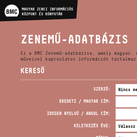
MŰVÉSZADATBÁZIS
MAGYAR ZENEI INFORMÁCIÓS
KÖZPONT ÉS KÖNYVTÁR
ZENEMŰ-ADATBÁZIS
ZENEMŰ-ADATBÁZIS
ZENEI KÖNYVTÁR, ONLINE
KATALÓGUS
Ez a BMC Zenemű-adatbázisa, amely magyar, 
műveivel kapcsolatos információt tartalmaz
KERESŐ
SZERZŐ:
EREDETI / MAGYAR CÍM:
IDEGEN NYELVŰ / ANGOL CÍM:
KELETKEZÉS ÉVE: