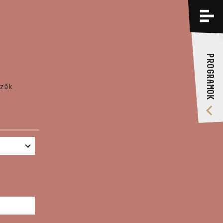
PROGRAMOK
KÉPZÉSEK
PROGRAMOK
RÓLUNK
zők
VIDEÓ GALÉRIA