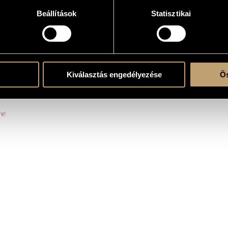
Beállítások
Statisztikai
e
Kiválasztás engedélyezése
Ös
r Academy for Early Music, Tokaj, Hungary
re!