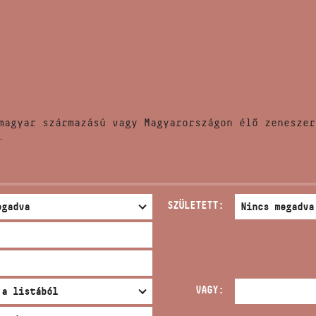
HÍREK
CÍM
VERSENYEK
EMAIL
infokozpont@bmc.hu
KIADVÁNYOK
TELEFON
magyar származású vagy Magyarországon élő zeneszer
KAPCSOLAT
.
NYITVA TARTÁS
SZÜLETETT:
VAGY: