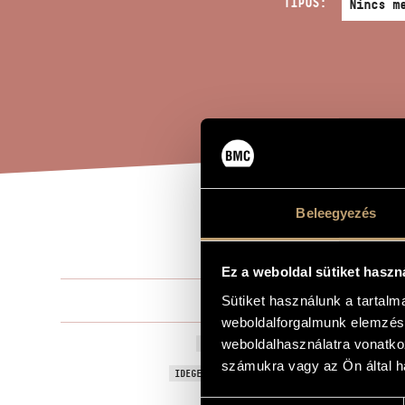
TÍPUS:
Beleegyezés
WIN
A MŰ CÍME
Ez a weboldal sütiket haszn
Bali János
Sütiket használunk a tartal
ZENESZERZŐ
weboldalforgalmunk elemzésé
Windows 20
weboldalhasználatra vonatko
EREDETI / MAGYAR CÍM
számukra vagy az Ön által ha
Windows 20
IDEGEN NYELVŰ / ANGOL CÍM
Három baro
ALCÍM