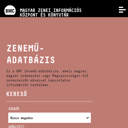
PROGRAMOK
MAGYAR ZENEI INFORMÁCIÓS
MENÜ
KÖZPONT ÉS KÖNYVTÁR
VERSENYEK
KÉPZÉSEK
ZENEMŰ-
ADATBÁZIS
KIADVÁNYOK
Ez a BMC Zenemű-adatbázisa, amely magyar,
RÓLUNK
magyar származású vagy Magyarországon élő
zeneszerzők műveivel kapcsolatos
információt tartalmaz.
KERESŐ
KAPCSOLAT
SZERZŐ:
VIDEÓ GALÉRIA
SZÜLETETT: