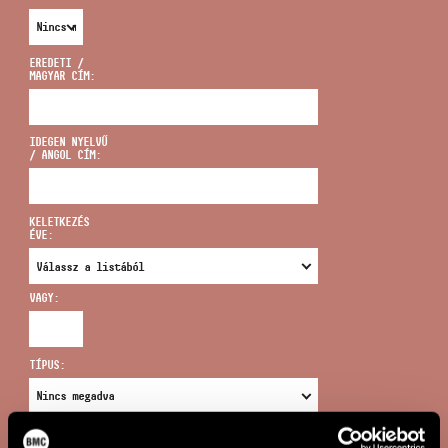
EREDETI /
MAGYAR CÍM:
CÍM
IDEGEN NYELVŰ
/ ANGOL CÍM:
EMAIL
infokozpont@bmc.hu
KELETKEZÉS
ÉVE:
TELEFON
VAGY:
NYITVA TARTÁS
TÍPUS:
ÚJ KERESÉS