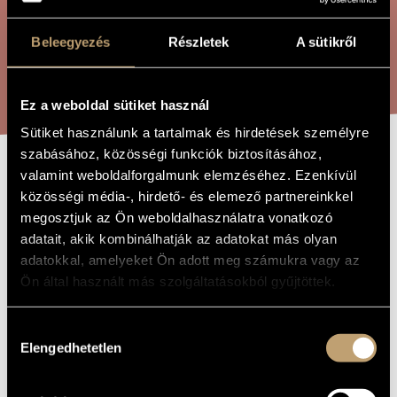
ÖSSZETETT KERESÉS
MŰVÉSZADATBÁZIS
Beleegyezés
Részletek
A sütikről
ZENEMŰ-ADATBÁZIS
KERESÉS
ZENEI KÖNYVTÁR, ONLINE KATALÓGUS
Ez a weboldal sütiket használ
Sütiket használunk a tartalmak és hirdetések személyre
szabásához, közösségi funkciók biztosításához,
valamint weboldalforgalmunk elemzéséhez. Ezenkívül
VÍZ ALATT
A MŰ CÍME
közösségi média-, hirdető- és elemező partnereinkkel
megosztjuk az Ön weboldalhasználatra vonatkozó
adatait, akik kombinálhatják az adatokat más olyan
Bali János
ZENESZERZŐ
adatokkal, amelyeket Ön adott meg számukra vagy az
Víz alatt
EREDETI /
Ön által használt más szolgáltatásokból gyűjtöttek.
MAGYAR CÍM
Under Water
IDEGEN
NYELVŰ /
Hozzájárulás
ANGOL CÍM
Elengedhetetlen
kiválasztása
Furulyára, 2 hegedűre és csembalóra
ALCÍM
2011
A MŰ