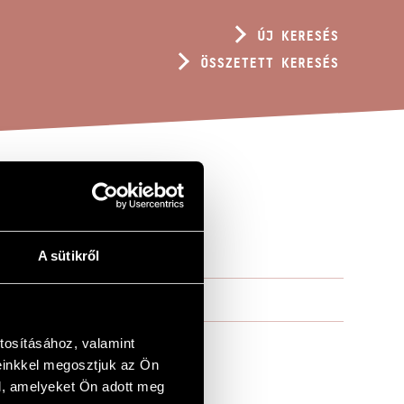
ÚJ KERESÉS
ÖSSZETETT KERESÉS
A sütikről
tosításához, valamint
einkkel megosztjuk az Ön
l, amelyeket Ön adott meg