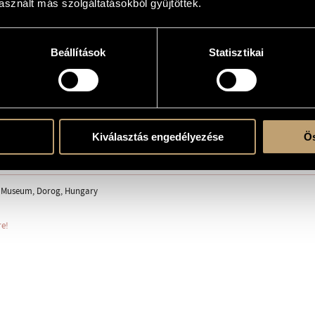
sznált más szolgáltatásokból gyűjtöttek.
Beállítások
Statisztikai
e
(4 esec.)
Kiválasztás engedélyezése
Ös
ent
g Museum, Dorog, Hungary
re!