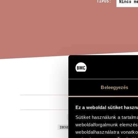
TÍPUS:
DE 
A MŰ CÍME
Beleegyezés
Bali János
ZENESZERZŐ
Ez a weboldal sütiket haszn
De Fortune
Sütiket használunk a tartal
EREDETI / MAGYAR CÍM
weboldalforgalmunk elemzésé
De Fortune
IDEGEN NYELVŰ / ANGOL CÍM
weboldalhasználatra vonatko
Bányász gyá
ALCÍM