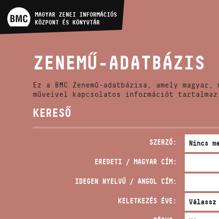
MŰVÉSZADATBÁZIS
MAGYAR ZENEI INFORMÁCIÓS
KÖZPONT ÉS KÖNYVTÁR
ZENEMŰ-ADATBÁZIS
ZENEMŰ-ADATBÁZIS
ZENEI KÖNYVTÁR, ONLINE
KATALÓGUS
Ez a BMC Zenemű-adatbázisa, amely magyar, 
műveivel kapcsolatos információt tartalmaz
KERESŐ
SZERZŐ:
EREDETI / MAGYAR CÍM:
IDEGEN NYELVŰ / ANGOL CÍM:
KELETKEZÉS ÉVE: