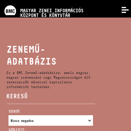
PROGRAMOK
MAGYAR ZENEI INFORMÁCIÓS
MENÜ
KÖZPONT ÉS KÖNYVTÁR
VERSENYEK
KÉPZÉSEK
ZENEMŰ-
ADATBÁZIS
KIADVÁNYOK
Ez a BMC Zenemű-adatbázisa, amely magyar,
RÓLUNK
magyar származású vagy Magyarországon élő
zeneszerzők műveivel kapcsolatos
információt tartalmaz.
KERESŐ
KAPCSOLAT
SZERZŐ:
VIDEÓ GALÉRIA
SZÜLETETT: