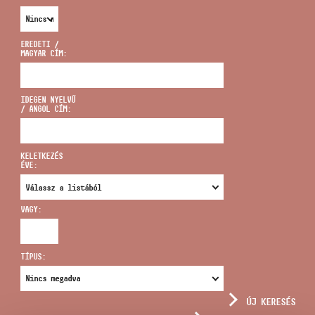
EREDETI /
MAGYAR CÍM:
CÍM
IDEGEN NYELVŰ
/ ANGOL CÍM:
EMAIL
infokozpont@bmc.hu
KELETKEZÉS
ÉVE:
TELEFON
VAGY:
NYITVA TARTÁS
TÍPUS:
ÚJ KERESÉS