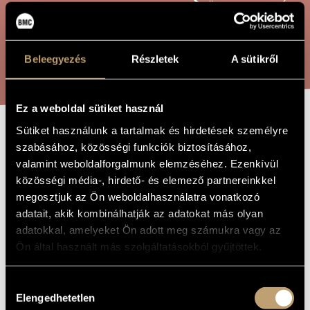
ÖSSZETETT KERESÉS
MŰVÉSZADATBÁZIS
ZENEMŰ-ADATBÁZIS
KERESÉS
Beleegyezés
Részletek
A sütikről
ZENEI KÖNYVTÁR, ONLINE KATALÓGUS
Ez a weboldal sütiket használ
Sütiket használunk a tartalmak és hirdetések személyre
HAPSENKAKKIAINEN
A MŰ CÍME
szabásához, közösségi funkciók biztosításához,
valamint weboldalforgalmunk elemzéséhez. Ezenkívül
közösségi média-, hirdető- és elemező partnereinkkel
Bali János
ZENESZERZŐ
megosztjuk az Ön weboldalhasználatra vonatkozó
adatait, akik kombinálhatják az adatokat más olyan
Hapsenkakkiainen
EREDETI /
MAGYAR CÍM
adatokkal, amelyeket Ön adott meg számukra vagy az
Hapsenkakkiainen
IDEGEN
Ön által használt más szolgáltatásokból gyűjtöttek.
NYELVŰ /
ANGOL CÍM
Énekesre, színészre, harmonikára, klarinétra, csellóra,
Hozzájárulás
ALCÍM
hegedűre, furulyára és elektronikára
Elengedhetetlen
kiválasztása
for Timo Kinnunen & the International Extemperimental
AJÁNLÁS