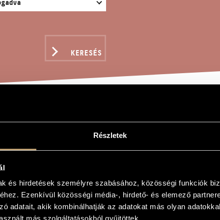
KERESÉS
RORS
Részletek
ál
mak és hirdetések személyre szabásához, közösségi funkciók biz
hez. Ezenkívül közösségi média-, hirdető- és elemező partner
zó adatait, akik kombinálhatják az adatokat más olyan adatokka
 élő elektronikára
sznált más szolgáltatásokból gyűjtöttek.