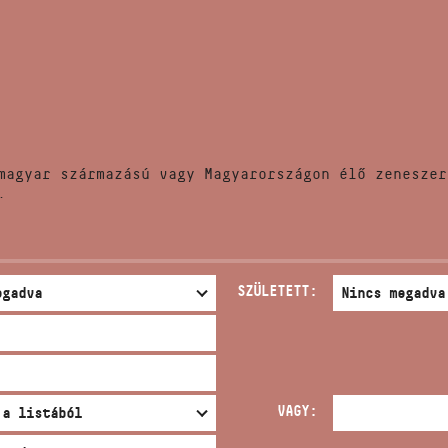
HÍREK
CÍM
VERSENYEK
EMAIL
infokozpont@bmc.hu
KIADVÁNYOK
TELEFON
magyar származású vagy Magyarországon élő zeneszer
KAPCSOLAT
.
NYITVA TARTÁS
SZÜLETETT:
VAGY: