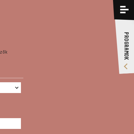
PROGRAMOK
KÉPZÉSEK
PROGRAMOK
RÓLUNK
zők
VIDEÓ GALÉRIA