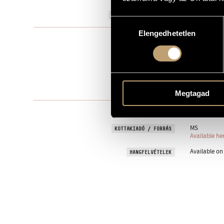
2023
A MŰ KELETKEZÉSI ÉVE
Hozzájárulás
Elengedhetetlen
kiválasztása
Elektroakusz
TÍPUS
1
ELŐADÓK SZÁMA
ocarina, live
ELŐADÓI APPARÁTUS
12 perc
IDŐTARTAM
Megtagad
2023, Nádor H
BEMUTATÓ
MS
KOTTAKIADÓ / FORRÁS
Available he
Available o
HANGFELVÉTELEK