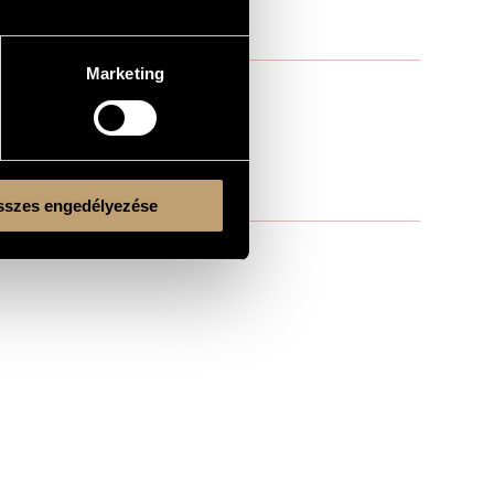
Marketing
szes engedélyezése