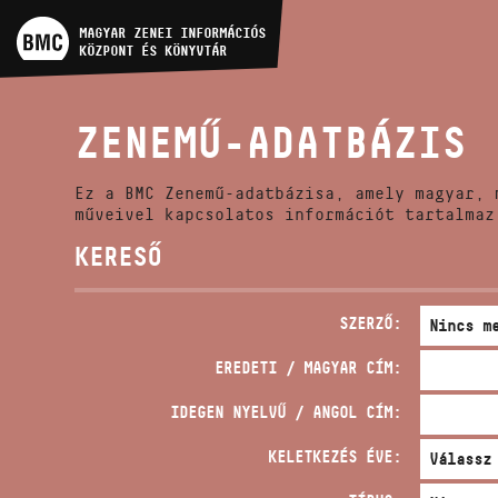
MŰVÉSZADATBÁZIS
MAGYAR ZENEI INFORMÁCIÓS
KÖZPONT ÉS KÖNYVTÁR
ZENEMŰ-ADATBÁZIS
ZENEMŰ-ADATBÁZIS
ZENEI KÖNYVTÁR, ONLINE
KATALÓGUS
Ez a BMC Zenemű-adatbázisa, amely magyar, 
műveivel kapcsolatos információt tartalmaz
KERESŐ
SZERZŐ:
EREDETI / MAGYAR CÍM:
IDEGEN NYELVŰ / ANGOL CÍM:
KELETKEZÉS ÉVE: