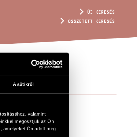
ÚJ KERESÉS
ÖSSZETETT KERESÉS
A sütikről
tosításához, valamint
einkkel megosztjuk az Ön
l, amelyeket Ön adott meg