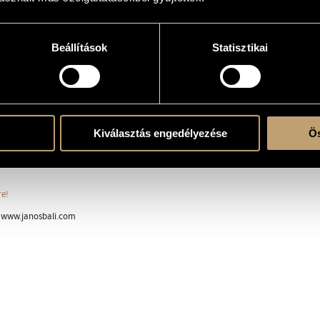
Beállítások
Statisztikai
tikus zene
 electronics
Kiválasztás engedélyezése
Ös
all, Budapest; János Bali (ocarina, live electronics)
re!
n www.janosbali.com