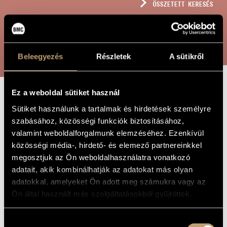
ÖSSZETETT KERESÉS
MŰVÉSZADATBÁZIS
ZENEMŰ-ADATBÁZIS
KERESÉS
ZENEI KÖNYVTÁR, ONLINE KATALÓGUS
Beleegyezés
Részletek
A sütikről
Ez a weboldal sütiket használ
ELŐHÍVÁS NO.
A MŰ CÍME
Sütiket használunk a tartalmak és hirdetések személyre
4: LUKÁCS
szabásához, közösségi funkciók biztosításához,
valamint weboldalforgalmunk elemzéséhez. Ezenkívül
közösségi média-, hirdető- és elemező partnereinkkel
Bali János
ZENESZERZŐ
megosztjuk az Ön weboldalhasználatra vonatkozó
adatait, akik kombinálhatják az adatokat más olyan
Előhívás no. 4: Lukács
EREDETI /
adatokkal, amelyeket Ön adott meg számukra vagy az
MAGYAR CÍM
Ön által használt más szolgáltatásokból gyűjtöttek.
Development no. 4: Lukács
IDEGEN
NYELVŰ /
ANGOL CÍM
Hozzájárulás
Élő elektronika
ALCÍM