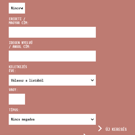
EREDETI /
MAGYAR CÍM:
CÍM
IDEGEN NYELVŰ
/ ANGOL CÍM:
EMAIL
infokozpont@bmc.hu
KELETKEZÉS
ÉVE:
TELEFON
VAGY:
NYITVA TARTÁS
TÍPUS:
ÚJ KERESÉS