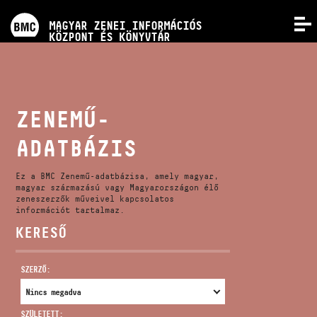
PROGRAMOK
MAGYAR ZENEI INFORMÁCIÓS
MENÜ
KÖZPONT ÉS KÖNYVTÁR
VERSENYEK
KÉPZÉSEK
ZENEMŰ-
ADATBÁZIS
KIADVÁNYOK
Ez a BMC Zenemű-adatbázisa, amely magyar,
RÓLUNK
magyar származású vagy Magyarországon élő
zeneszerzők műveivel kapcsolatos
információt tartalmaz.
KERESŐ
KAPCSOLAT
SZERZŐ:
VIDEÓ GALÉRIA
SZÜLETETT: